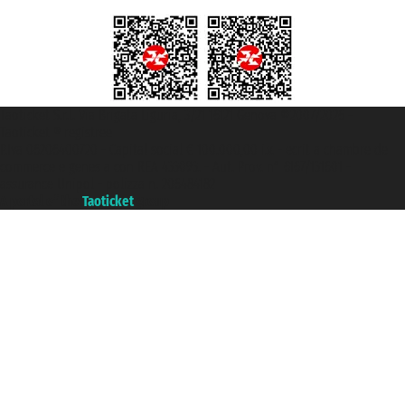
Taoticket S.r.l. Via Brigata Liguria, 3/21 16121 Genova ©2007/2026 -
Taoticket ® registree
P.Iva 06206400720 - Capital social € 100.000,00 i.v. - ecrit a chambre de
commerce e genes a con REA 433093. - Aut. Prov. n° 6167/131601 -
assurance Unipol - polizza n. 206484182
A portal of the
Taoticket
group