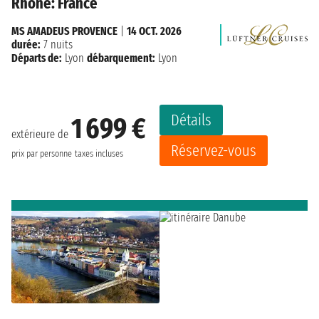
Rhône: France
MS AMADEUS PROVENCE
|
14 OCT. 2026
durée:
7 nuits
Départs de:
Lyon
débarquement:
Lyon
Détails
1 699 €
extérieure de
Réservez-vous
prix par personne
taxes incluses