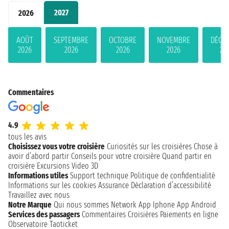
2027
2026
AOÛT
SEPTEMBRE
OCTOBRE
NOVEMBRE
DÉCE
2026
2026
2026
2026
20
Commentaires
4.9
tous les avis
Choisissez vous votre croisière
Curiosités sur les croisières
Chose à
avoir d’abord partir
Conseils pour votre croisière
Quand partir en
croisière
Excursions
Video 3D
Informations utiles
Support technique
Politique de confidentialité
Informations sur les cookies
Assurance
Déclaration d’accessibilité
Travaillez avec nous
Notre Marque
Qui nous sommes
Network
App Iphone
App Android
Services des passagers
Commentaires Croisières
Paiements en ligne
Observatoire Taoticket