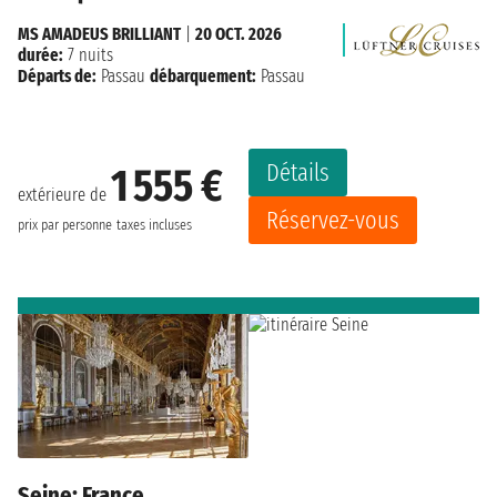
MS AMADEUS BRILLIANT
|
20 OCT. 2026
durée:
7 nuits
Départs de:
Passau
débarquement:
Passau
Détails
1 555 €
extérieure de
Réservez-vous
prix par personne
taxes incluses
Seine: France