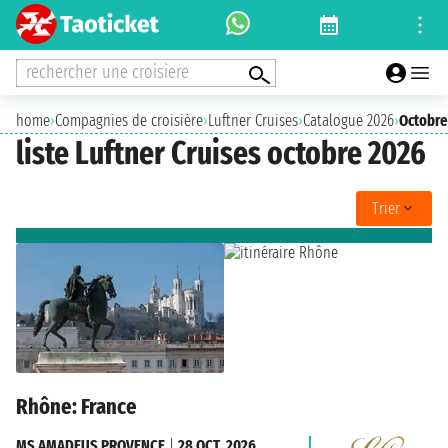
rechercher une croisiere
home
›
Compagnies de croisière
›
Luftner Cruises
›
Catalogue 2026
›
Octobre
liste Luftner Cruises octobre 2026
Trier
Rhône: France
MS AMADEUS PROVENCE
|
28 OCT. 2026