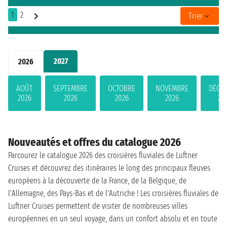
1
2
Trier
2027
2026
AOÛT
SEPTEMBRE
OCTOBRE
NOVEMBRE
DÉCE
2026
2026
2026
2026
20
Nouveautés et offres du catalogue 2026
Parcourez le catalogue 2026 des croisières fluviales de Luftner
Cruises et découvrez des itinéraires le long des principaux fleuves
européens à la découverte de la France, de la Belgique, de
l'Allemagne, des Pays-Bas et de l'Autriche ! Les croisières fluviales de
Luftner Cruises permettent de visiter de nombreuses villes
européennes en un seul voyage, dans un confort absolu et en toute