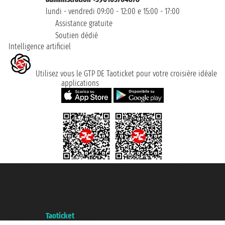
lundi - vendredi 09:00 - 12:00 e 15:00 - 17:00
Assistance gratuite
Soutien dédié
Intelligence artificiel
Utilisez vous le GTP DE Taoticket pour votre croisière idéale
applications
Taoticket S.r.l. Via Brigata Liguria, 3/21 16121 Genova ©2007/2026 -
Taoticket ® registree
P.Iva 06206400720 - Capital social € 100.000,00 i.v. - ecrit a chambre de
commerce e genes a con REA 433093. - Aut. Prov. n° 6167/131601 -
assurance Unipol - polizza n. 206484182
A portal of the
Taoticket
group