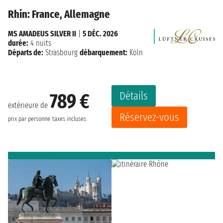
Rhin: France, Allemagne
MS AMADEUS SILVER II
|
5 DÉC. 2026
durée:
4 nuits
Départs de:
Strasbourg
débarquement:
Köln
Détails
789 €
extérieure de
Réservez-vous
prix par personne
taxes incluses