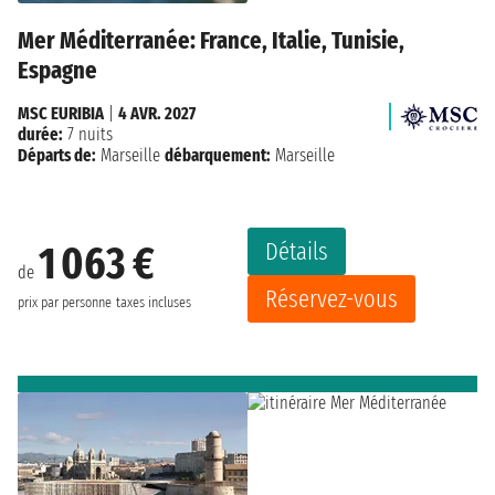
Mer Méditerranée: France, Italie, Tunisie,
Espagne
MSC EURIBIA
|
4 AVR. 2027
durée:
7 nuits
Départs de:
Marseille
débarquement:
Marseille
Détails
1 063 €
de
Réservez-vous
prix par personne
taxes incluses