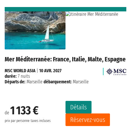
Mer Méditerranée: France, Italie, Malte, Espagne
MSC WORLD ASIA
|
10 AVR. 2027
durée:
7 nuits
Départs de:
Marseille
débarquement:
Marseille
Détails
1 133 €
de
Réservez-vous
prix par personne
taxes incluses