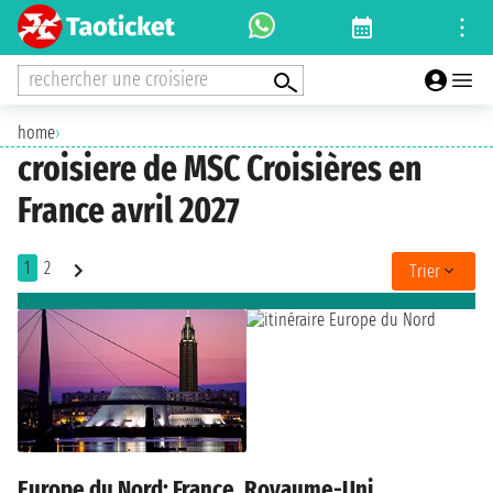
rechercher une croisiere
home
›
croisiere de MSC Croisières en
France avril 2027
1
2
Trier
Europe du Nord: France, Royaume-Uni,