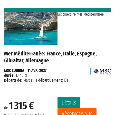
Mer Méditerranée: France, Italie, Espagne,
Gibraltar, Allemagne
MSC EURIBIA
|
11 AVR. 2027
durée:
13 nuits
Départs de:
Marseille
débarquement:
Kiel
Détails
1 315 €
de
Réservez-vous
prix par personne
taxes incluses