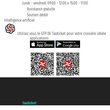
lundi - vendredi 09:00 - 12:00 e 15:00 - 17:00
Assistance gratuite
Soutien dédié
Intelligence artificiel
Utilisez vous le GTP DE Taoticket pour votre croisière idéale
applications
Taoticket S.r.l. Via Brigata Liguria, 3/21 16121 Genova ©2007/2026 -
Taoticket ® registree
P.Iva 06206400720 - Capital social € 100.000,00 i.v. - ecrit a chambre de
commerce e genes a con REA 433093. - Aut. Prov. n° 6167/131601 -
assurance Unipol - polizza n. 206484182
A portal of the
Taoticket
group