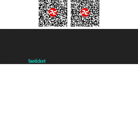
Taoticket S.r.l. Via Brigata Liguria, 3/21 16121 Genova ©2007/2026 -
Taoticket ® registree
P.Iva 06206400720 - Capital social € 100.000,00 i.v. - ecrit a chambre de
commerce e genes a con REA 433093. - Aut. Prov. n° 6167/131601 -
assurance Unipol - polizza n. 206484182
A portal of the
Taoticket
group