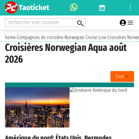
rechercher une croisiere
home
›
Compagnies de croisière
›
Norwegian Cruise Line
›
Croisières Norw
Croisières Norwegian Aqua août
2026
Trier
Amérique du nord: États Unis, Bermudes