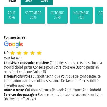
2027
2028
2026
AOÛT
SEPTEMBRE
OCTOBRE
NOVEMBRE
DÉCE
2026
2026
2026
2026
20
Commentaires
4.9
tous les avis
Choisissez vous votre croisière
Curiosités sur les croisières
Chose à
avoir d’abord partir
Conseils pour votre croisière
Quand partir en
croisière
Excursions
Video 3D
Informations utiles
Support technique
Politique de confidentialité
Informations sur les cookies
Assurance
Déclaration d’accessibilité
Travaillez avec nous
Notre Marque
Qui nous sommes
Network
App Iphone
App Android
Services des passagers
Commentaires Croisières
Paiements en ligne
Observatoire Taoticket