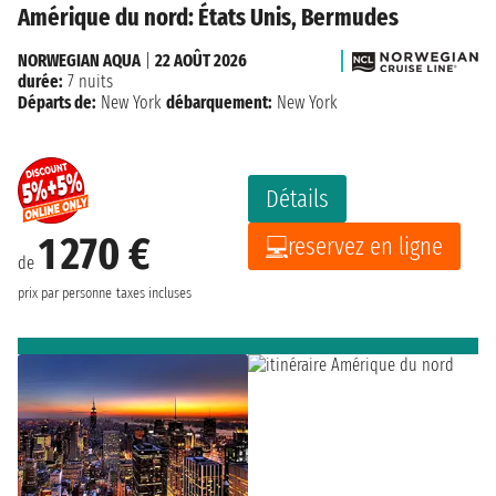
Amérique du nord: États Unis, Bermudes
NORWEGIAN AQUA
|
22 AOÛT 2026
durée:
7 nuits
Départs de:
New York
débarquement:
New York
Détails
1 270 €
reservez en ligne
de
prix par personne
taxes incluses