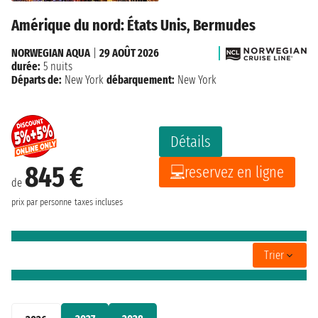
Amérique du nord: États Unis, Bermudes
NORWEGIAN AQUA
|
29 AOÛT 2026
durée:
5 nuits
Départs de:
New York
débarquement:
New York
Détails
845 €
reservez en ligne
de
prix par personne
taxes incluses
Trier