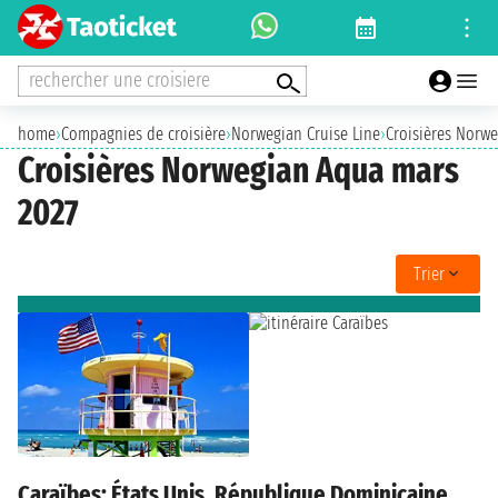
rechercher une croisiere
home
›
Compagnies de croisière
›
Norwegian Cruise Line
›
Croisières Norw
Croisières Norwegian Aqua mars
2027
Trier
Caraïbes: États Unis, République Dominicaine,