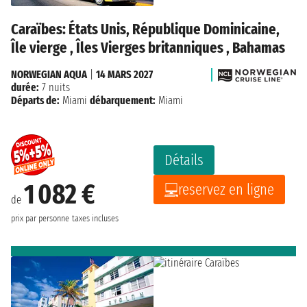
Caraïbes: États Unis, République Dominicaine,
Île vierge , Îles Vierges britanniques , Bahamas
NORWEGIAN AQUA
|
14 MARS 2027
durée:
7 nuits
Départs de:
Miami
débarquement:
Miami
Détails
1 082 €
reservez en ligne
de
prix par personne
taxes incluses