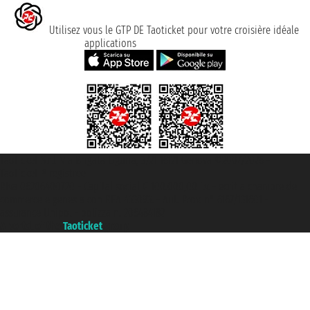
Utilisez vous le GTP DE Taoticket pour votre croisière idéale
applications
Taoticket S.r.l. Via Brigata Liguria, 3/21 16121 Genova ©2007/2026 -
Taoticket ® registree
P.Iva 06206400720 - Capital social € 100.000,00 i.v. - ecrit a chambre de
commerce e genes a con REA 433093. - Aut. Prov. n° 6167/131601 -
assurance Unipol - polizza n. 206484182
A portal of the
Taoticket
group