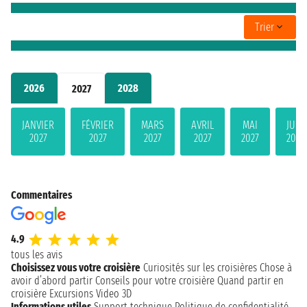
Trier
2026
2028
2027
JANVIER
FÉVRIER
MARS
AVRIL
MAI
JUIN
2027
2027
2027
2027
2027
2027
Commentaires
4.9
tous les avis
Choisissez vous votre croisière
Curiosités sur les croisières
Chose à
avoir d’abord partir
Conseils pour votre croisière
Quand partir en
croisière
Excursions
Video 3D
Informations utiles
Support technique
Politique de confidentialité