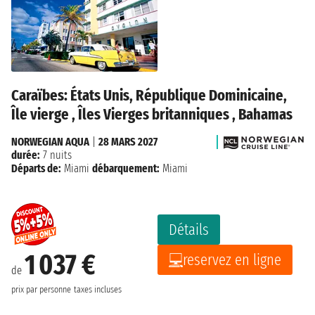
Caraïbes: États Unis, République Dominicaine,
Île vierge , Îles Vierges britanniques , Bahamas
NORWEGIAN AQUA
|
28 MARS 2027
durée:
7 nuits
Départs de:
Miami
débarquement:
Miami
Détails
1 037 €
reservez en ligne
de
prix par personne
taxes incluses