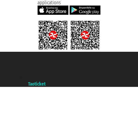
applications
Taoticket S.r.l. Via Brigata Liguria, 3/21 16121 Genova ©2007/2026 -
Taoticket ® registree
P.Iva 06206400720 - Capital social € 100.000,00 i.v. - ecrit a chambre de
commerce e genes a con REA 433093. - Aut. Prov. n° 6167/131601 -
assurance Unipol - polizza n. 206484182
A portal of the
Taoticket
group