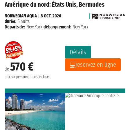
Amérique du nord: États Unis, Bermudes
NORWEGIAN AQUA
|
8 OCT. 2026
durée:
5 nuits
Départs de:
New York
débarquement:
New York
Détails
570 €
reservez en ligne
de
prix par personne
taxes incluses