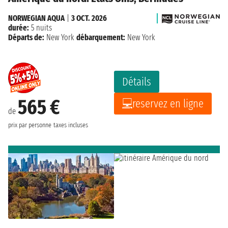
NORWEGIAN AQUA
|
3 OCT. 2026
durée:
5 nuits
Départs de:
New York
débarquement:
New York
Détails
565 €
reservez en ligne
de
prix par personne
taxes incluses