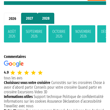
2027
2028
2026
AOÛT
SEPTEMBRE
OCTOBRE
NOVEMBRE
DÉCE
2026
2026
2026
2026
20
Commentaires
4.9
tous les avis
Choisissez vous votre croisière
Curiosités sur les croisières
Chose à
avoir d’abord partir
Conseils pour votre croisière
Quand partir en
croisière
Excursions
Video 3D
Informations utiles
Support technique
Politique de confidentialité
Informations sur les cookies
Assurance
Déclaration d’accessibilité
Travaillez avec nous