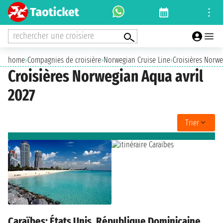
rechercher une croisiere
home
›
Compagnies de croisière
›
Norwegian Cruise Line
›
Croisières Norw
Croisières Norwegian Aqua avril
2027
Trier
Caraïbes: États Unis, République Dominicaine,