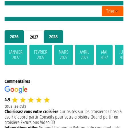
Trier
2026
2028
2027
JANVIER
FÉVRIER
MARS
AVRIL
MAI
JUIN
2027
2027
2027
2027
2027
2027
Commentaires
4.9
tous les avis
Choisissez vous votre croisière
Curiosités sur les croisières
Chose à
avoir d’abord partir
Conseils pour votre croisière
Quand partir en
croisière
Excursions
Video 3D
Informations utiles
Support technique
Politique de confidentialité