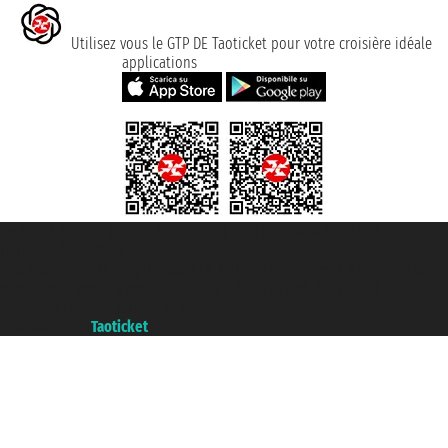
Utilisez vous le GTP DE Taoticket pour votre croisière idéale
applications
Taoticket S.r.l. Via Brigata Liguria, 3/21 16121 Genova ©2007/2026 -
Taoticket ® registree
P.Iva 06206400720 - Capital social € 100.000,00 i.v. - ecrit a chambre de
commerce e genes a con REA 433093. - Aut. Prov. n° 6167/131601 -
assurance Unipol - polizza n. 206484182
A portal of the
Taoticket
group