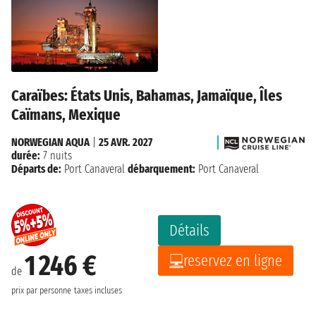
Caraïbes: États Unis, Bahamas, Jamaïque, Îles
Caïmans, Mexique
NORWEGIAN AQUA
|
25 AVR. 2027
durée:
7 nuits
Départs de:
Port Canaveral
débarquement:
Port Canaveral
Détails
1 246 €
reservez en ligne
de
prix par personne
taxes incluses