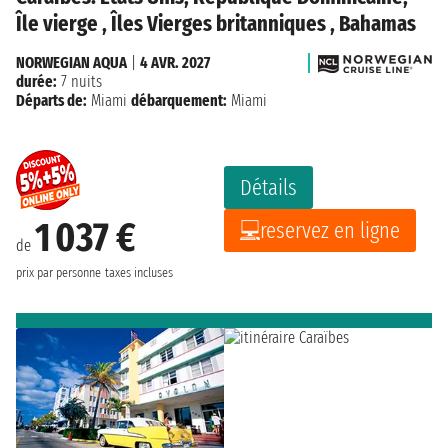
Île vierge , Îles Vierges britanniques , Bahamas
NORWEGIAN AQUA
|
4 AVR. 2027
durée:
7 nuits
Départs de:
Miami
débarquement:
Miami
Détails
1 037 €
reservez en ligne
de
prix par personne
taxes incluses