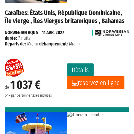
Caraïbes: États Unis, République Dominicaine,
Île vierge , Îles Vierges britanniques , Bahamas
NORWEGIAN AQUA
|
11 AVR. 2027
durée:
7 nuits
Départs de:
Miami
débarquement:
Miami
Détails
1 037 €
reservez en ligne
de
prix par personne
taxes incluses