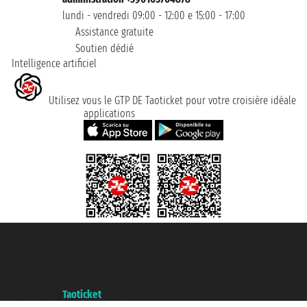
lundi - vendredi 09:00 - 12:00 e 15:00 - 17:00
Assistance gratuite
Soutien dédié
Intelligence artificiel
Utilisez vous le GTP DE Taoticket pour votre croisière idéale
applications
Taoticket S.r.l. Via Brigata Liguria, 3/21 16121 Genova ©2007/2026 -
Taoticket ® registree
P.Iva 06206400720 - Capital social € 100.000,00 i.v. - ecrit a chambre de
commerce e genes a con REA 433093. - Aut. Prov. n° 6167/131601 -
assurance Unipol - polizza n. 206484182
A portal of the
Taoticket
group