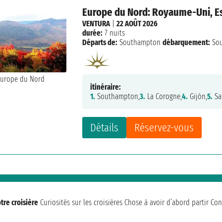
Europe du Nord: Royaume-Uni, E
VENTURA
|
22 AOÛT 2026
durée:
7 nuits
Départs de:
Southampton
débarquement:
So
itinéraire:
1.
Southampton,
3.
La Corogne,
4.
Gijón,
5.
Sa
Détails
Réservez-vous
tre croisière
Curiosités sur les croisières
Chose à avoir d’abord partir
Con