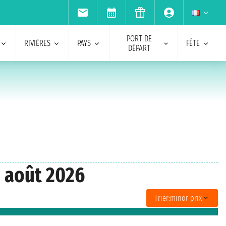
PORT DE
RIVIÈRES
PAYS
FÊTE
DÉPART
a août 2026
Trier:
minor prix