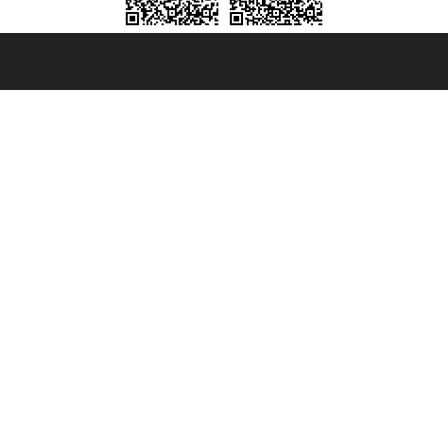
t ® registree
ommerce e genes a con REA 433093. - Aut. Prov. n° 6167/131601 - assurance U