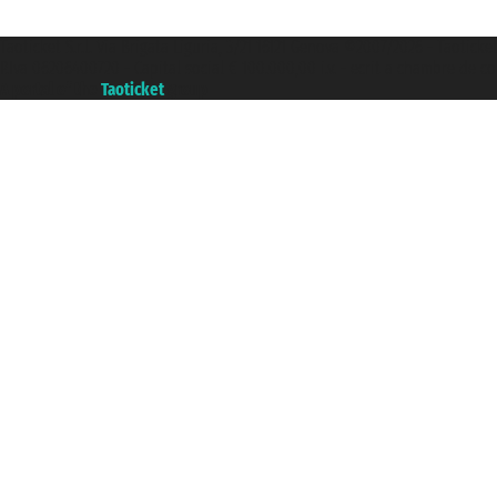
Taoticket S.r.l. Via Brigata Liguria, 3/21 16121 Genova ©2007/2026 - Taoticke
P.Iva 06206400720 - Capital social € 100.000,00 i.v. - ecrit a chambre de c
A portal of the
Taoticket
group