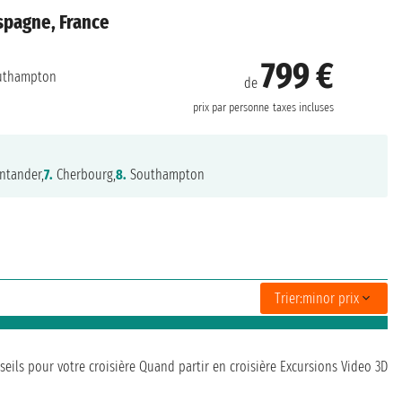
spagne, France
799 €
uthampton
de
prix par personne
taxes incluses
ntander,
7.
Cherbourg,
8.
Southampton
Trier:
minor prix
seils pour votre croisière
Quand partir en croisière
Excursions
Video 3D