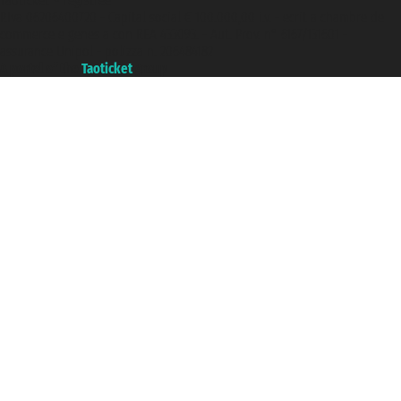
Taoticket ® registree
P.Iva 06206400720 - Capital social € 100.000,00 i.v. - ecrit a chambre de
commerce e genes a con REA 433093. - Aut. Prov. n° 6167/131601 -
assurance Unipol - polizza n. 206484182
A portal of the
Taoticket
group