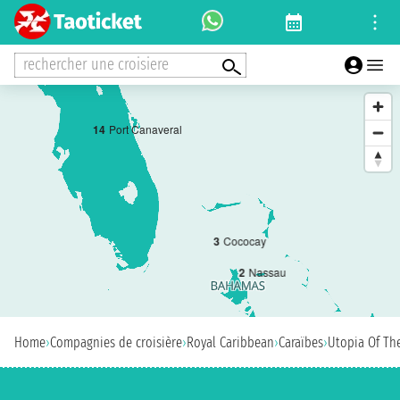
rechercher une croisiere
1
4
Port Canaveral
3
Cococay
2
Nassau
Home
›
Compagnies de croisière
›
Royal Caribbean
›
Caraïbes
›
Utopia Of Th