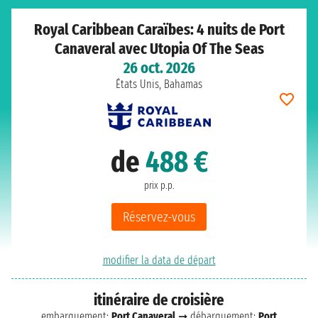
Royal Caribbean Caraïbes: 4 nuits de Port
Canaveral avec Utopia Of The Seas
26 oct. 2026
États Unis, Bahamas
de
488 €
prix p.p.
Réservez-vous
modifier la data de départ
itinéraire de croisière
embarquement:
Port Canaveral
➞ débarquement:
Port