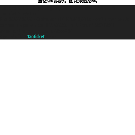
Taoticket S.r.l. Via Brigata Liguria, 3/21 16121 Genova ©2007/2026 -
Taoticket ® registree
P.Iva 06206400720 - Capital social € 100.000,00 i.v. - ecrit a chambre de
commerce e genes a con REA 433093. - Aut. Prov. n° 6167/131601 -
assurance Unipol - polizza n. 206484182
A portal of the
Taoticket
group