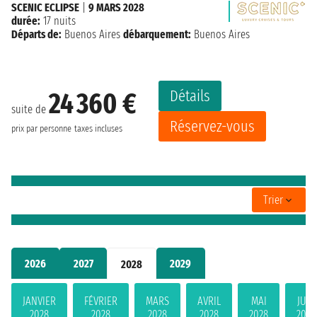
SCENIC ECLIPSE
|
9 MARS 2028
durée:
17 nuits
Départs de:
Buenos Aires
débarquement:
Buenos Aires
Détails
24 360 €
suite de
Réservez-vous
prix par personne
taxes incluses
Trier
2026
2027
2029
2028
JANVIER
FÉVRIER
MARS
AVRIL
MAI
JUIN
2028
2028
2028
2028
2028
2028