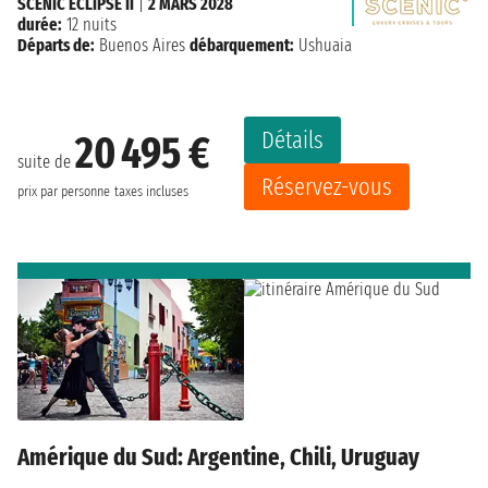
SCENIC ECLIPSE II
|
2 MARS 2028
durée:
12 nuits
Départs de:
Buenos Aires
débarquement:
Ushuaia
Détails
20 495 €
suite de
Réservez-vous
prix par personne
taxes incluses
Amérique du Sud: Argentine, Chili, Uruguay