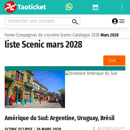
rechercher une croisiere
home
›
Compagnies de croisière
›
Scenic
›
Catalogue 2028
›
Mars 2028
liste Scenic mars 2028
Trier
Amérique du Sud: Argentine, Uruguay, Brésil
SCENIC ECLIPSE
|
26 MARS 2028