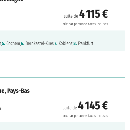
4 115 €
suite de
prix par personne
taxes incluses
m,
5.
Cochem,
6.
Bernkastel-Kues,
7.
Koblenz,
8.
Frankfurt
ne, Pays-Bas
4 145 €
suite de
m
prix par personne
taxes incluses