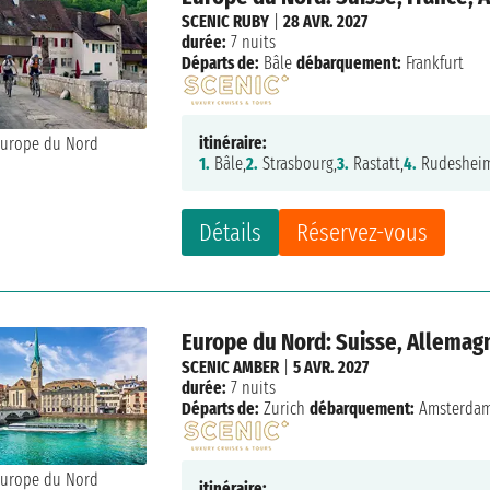
SCENIC RUBY
|
28 AVR. 2027
durée:
7 nuits
Départs de:
Bâle
débarquement:
Frankfurt
itinéraire:
1.
Bâle,
2.
Strasbourg,
3.
Rastatt,
4.
Rudeshei
Détails
Réservez-vous
Europe du Nord: Suisse, Allemag
SCENIC AMBER
|
5 AVR. 2027
durée:
7 nuits
Départs de:
Zurich
débarquement:
Amsterda
itinéraire: