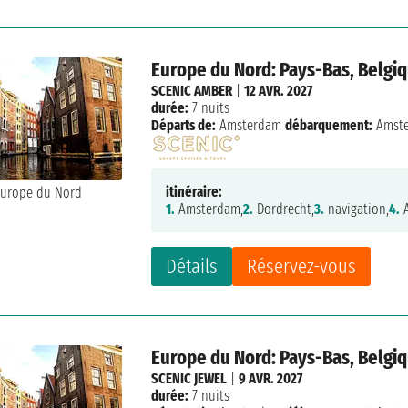
Europe du Nord: Pays-Bas, Belgi
SCENIC AMBER
|
12 AVR. 2027
durée:
7 nuits
Départs de:
Amsterdam
débarquement:
Amst
itinéraire:
1.
Amsterdam,
2.
Dordrecht,
3.
navigation,
4.
A
Détails
Réservez-vous
Europe du Nord: Pays-Bas, Belgi
SCENIC JEWEL
|
9 AVR. 2027
durée:
7 nuits