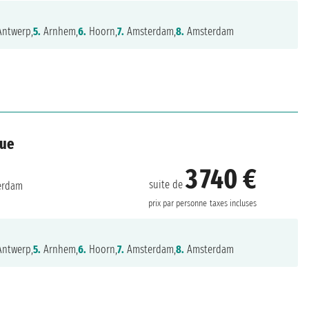
ntwerp,
5.
Arnhem,
6.
Hoorn,
7.
Amsterdam,
8.
Amsterdam
que
3 740 €
suite de
erdam
prix par personne
taxes incluses
ntwerp,
5.
Arnhem,
6.
Hoorn,
7.
Amsterdam,
8.
Amsterdam