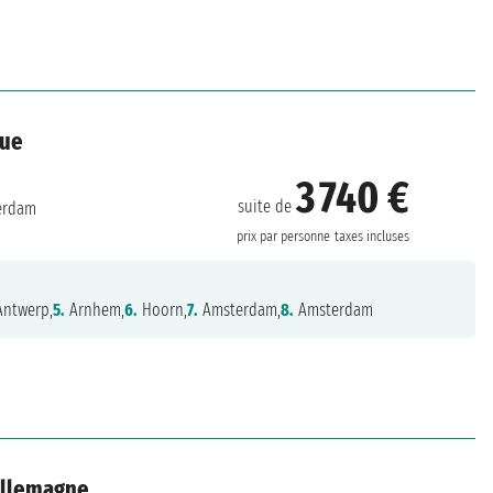
que
3 740 €
suite de
erdam
prix par personne
taxes incluses
ntwerp,
5.
Arnhem,
6.
Hoorn,
7.
Amsterdam,
8.
Amsterdam
 Allemagne