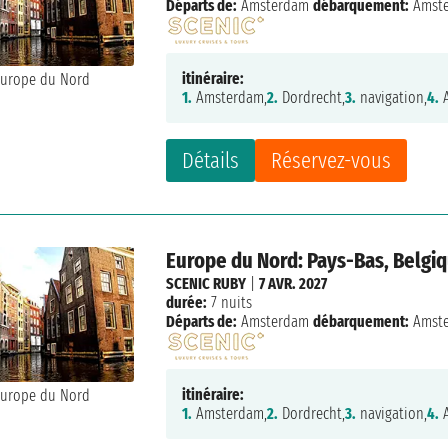
Départs de:
Amsterdam
débarquement:
Amst
itinéraire:
1.
Amsterdam,
2.
Dordrecht,
3.
navigation,
4.
A
Détails
Réservez-vous
Europe du Nord: Pays-Bas, Belgi
SCENIC RUBY
|
7 AVR. 2027
durée:
7 nuits
Départs de:
Amsterdam
débarquement:
Amst
itinéraire:
1.
Amsterdam,
2.
Dordrecht,
3.
navigation,
4.
A