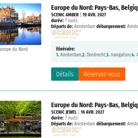
Europe du Nord: Pays-Bas, Belgi
SCENIC AMBER
|
19 AVR. 2027
durée:
7 nuits
Départs de:
Amsterdam
débarquement:
Amst
itinéraire:
1.
Amsterdam,
2.
Dordrecht,
3.
navigation,
4.
A
Détails
Réservez-vous
Europe du Nord: Pays-Bas, Belgi
SCENIC JEWEL
|
16 AVR. 2027
durée:
7 nuits
Départs de:
Amsterdam
débarquement:
Amst