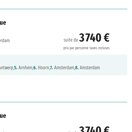
que
3 740 €
suite de
erdam
prix par personne
taxes incluses
ntwerp,
5.
Arnhem,
6.
Hoorn,
7.
Amsterdam,
8.
Amsterdam
que
3 740 €