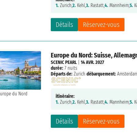
1.
Zurich,
2.
Kehl,
3.
Rastatt,
4.
Mannheim,
5.
K
Détails
Réservez-vous
Europe du Nord: Suisse, Allemag
SCENIC PEARL
|
14 AVR. 2027
durée:
7 nuits
Départs de:
Zurich
débarquement:
Amsterda
itinéraire:
1.
Zurich,
2.
Kehl,
3.
Rastatt,
4.
Mannheim,
5.
K
Détails
Réservez-vous