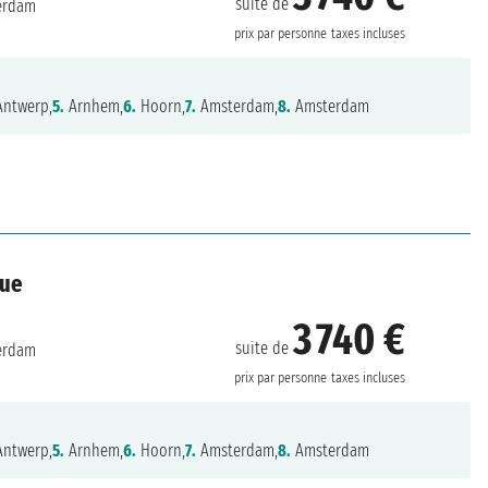
suite de
erdam
prix par personne
taxes incluses
ntwerp,
5.
Arnhem,
6.
Hoorn,
7.
Amsterdam,
8.
Amsterdam
que
3 740 €
suite de
erdam
prix par personne
taxes incluses
ntwerp,
5.
Arnhem,
6.
Hoorn,
7.
Amsterdam,
8.
Amsterdam