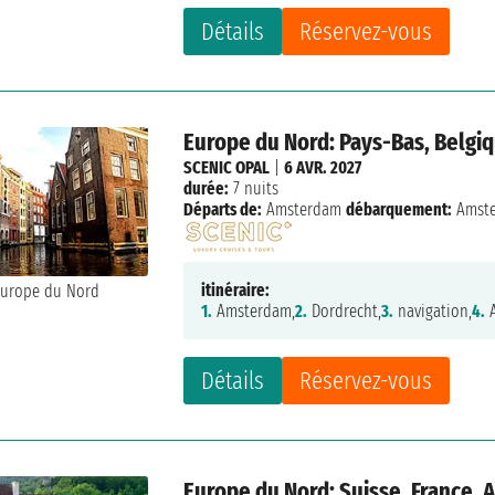
Détails
Réservez-vous
Europe du Nord: Pays-Bas, Belgi
SCENIC OPAL
|
6 AVR. 2027
durée:
7 nuits
Départs de:
Amsterdam
débarquement:
Amst
itinéraire:
1.
Amsterdam,
2.
Dordrecht,
3.
navigation,
4.
A
Détails
Réservez-vous
Europe du Nord: Suisse, France,