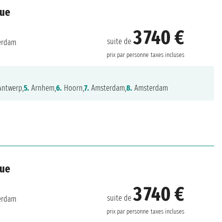
que
3 740 €
suite de
erdam
prix par personne
taxes incluses
ntwerp,
5.
Arnhem,
6.
Hoorn,
7.
Amsterdam,
8.
Amsterdam
que
3 740 €
suite de
erdam
prix par personne
taxes incluses