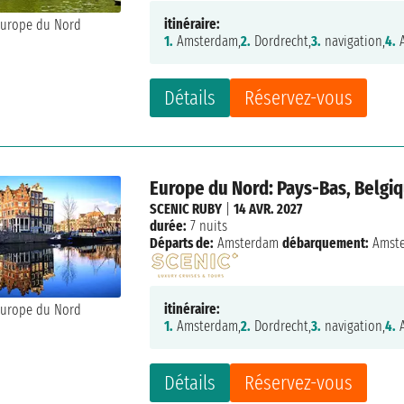
itinéraire:
1.
Amsterdam,
2.
Dordrecht,
3.
navigation,
4.
A
Détails
Réservez-vous
Europe du Nord: Pays-Bas, Belgi
SCENIC RUBY
|
14 AVR. 2027
durée:
7 nuits
Départs de:
Amsterdam
débarquement:
Amst
itinéraire:
1.
Amsterdam,
2.
Dordrecht,
3.
navigation,
4.
A
Détails
Réservez-vous