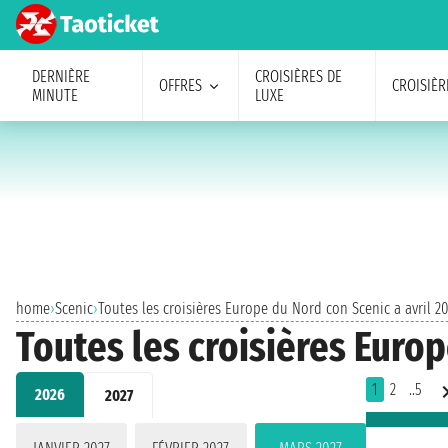
DERNIÈRE
CROISIÈRES DE
OFFRES
CROISIÈR
MINUTE
LUXE
home
›
Scenic
›
Toutes les croisières Europe du Nord con Scenic a avril 2
Toutes les croisières Europ
1
2
..5
2026
2027