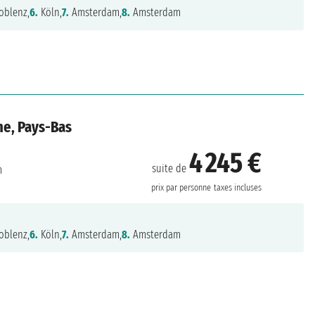
oblenz,
6.
Köln,
7.
Amsterdam,
8.
Amsterdam
ne, Pays-Bas
4 245 €
suite de
m
prix par personne
taxes incluses
oblenz,
6.
Köln,
7.
Amsterdam,
8.
Amsterdam