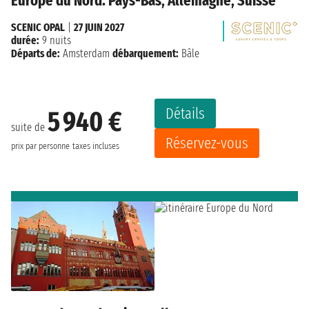
Europe du Nord: Pays-Bas, Allemagne, Suisse
SCENIC OPAL
|
27 JUIN 2027
durée:
9 nuits
Départs de:
Amsterdam
débarquement:
Bâle
Détails
5 940 €
suite de
Réservez-vous
prix par personne
taxes incluses