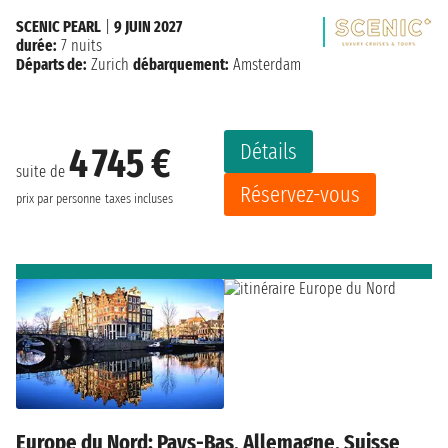
SCENIC PEARL
|
9 JUIN 2027
durée:
7 nuits
Départs de:
Zurich
débarquement:
Amsterdam
Détails
4 745 €
suite de
Réservez-vous
prix par personne
taxes incluses
Europe du Nord: Pays-Bas, Allemagne, Suisse