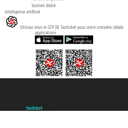
Soutien dédié
Intelligence artificiel
Utilisez vous le GTP DE Taoticket pour votre croisière idéale
applications
Taoticket S.r.l. Via Brigata Liguria, 3/21 16121 Genova ©2007/2026 -
Taoticket ® registree
P.Iva 06206400720 - Capital social € 100.000,00 i.v. - ecrit a chambre de
commerce e genes a con REA 433093. - Aut. Prov. n° 6167/131601 -
assurance Unipol - polizza n. 206484182
A portal of the
Taoticket
group