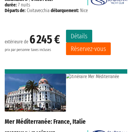
durée:
7 nuits
Départs de:
Civitavecchia
débarquement:
Nice
Détails
6 245 €
extérieure de
Réservez-vous
prix par personne
taxes incluses
Mer Méditerranée: France, Italie