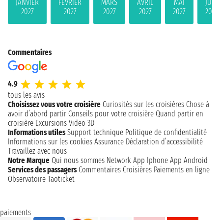
JANVIER
FÉVRIER
MARS
AVRIL
MAI
JUIN
2027
2027
2027
2027
2027
2027
Commentaires
4.9
tous les avis
Choisissez vous votre croisière
Curiosités sur les croisières
Chose à
avoir d’abord partir
Conseils pour votre croisière
Quand partir en
croisière
Excursions
Video 3D
Informations utiles
Support technique
Politique de confidentialité
Informations sur les cookies
Assurance
Déclaration d’accessibilité
Travaillez avec nous
Notre Marque
Qui nous sommes
Network
App Iphone
App Android
Services des passagers
Commentaires Croisières
Paiements en ligne
Observatoire Taoticket
paiements