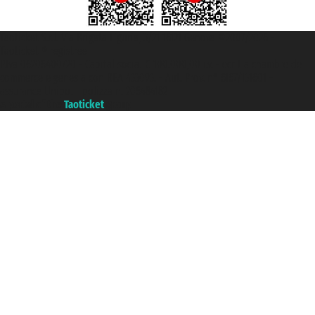
Taoticket S.r.l. Via Brigata Liguria, 3/21 16121 Genova ©2007/2026 -
Taoticket ® registree
P.Iva 06206400720 - Capital social € 100.000,00 i.v. - ecrit a chambre de
commerce e genes a con REA 433093. - Aut. Prov. n° 6167/131601 -
assurance Unipol - polizza n. 206484182
A portal of the
Taoticket
group