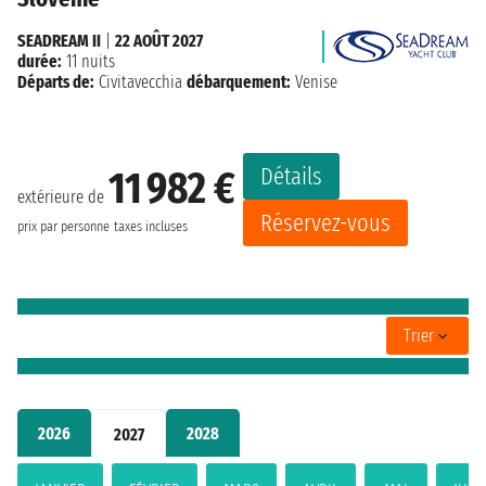
SEADREAM II
|
22 AOÛT 2027
durée:
11 nuits
Départs de:
Civitavecchia
débarquement:
Venise
Détails
11 982 €
extérieure de
Réservez-vous
prix par personne
taxes incluses
Trier
2026
2028
2027