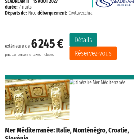
SEADREAM II
|
15 AOÛT 2027
durée:
7 nuits
Départs de:
Nice
débarquement:
Civitavecchia
Détails
6 245 €
extérieure de
Réservez-vous
prix par personne
taxes incluses
Mer Méditerranée: Italie, Monténégro, Croatie,
Slovénie