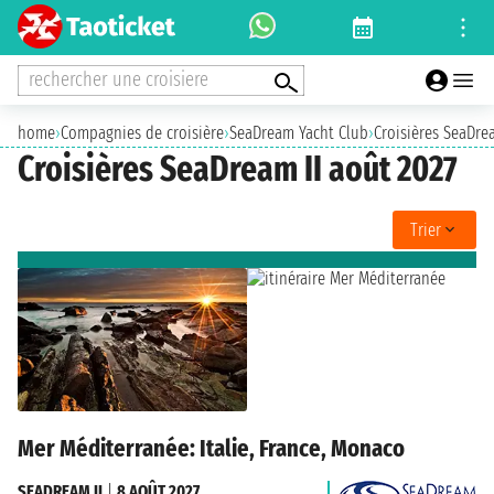
rechercher une croisiere
home
›
Compagnies de croisière
›
SeaDream Yacht Club
›
Croisières SeaDre
Croisières SeaDream II août 2027
Trier
Mer Méditerranée: Italie, France, Monaco
SEADREAM II
|
8 AOÛT 2027