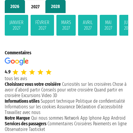
2026
2028
2027
JANVIER
FÉVRIER
MARS
AVRIL
MAI
JUIN
2027
2027
2027
2027
2027
2027
Commentaires
4.9
tous les avis
Choisissez vous votre croisière
Curiosités sur les croisières
Chose à
avoir d’abord partir
Conseils pour votre croisière
Quand partir en
croisière
Excursions
Video 3D
Informations utiles
Support technique
Politique de confidentialité
Informations sur les cookies
Assurance
Déclaration d’accessibilité
Travaillez avec nous
Notre Marque
Qui nous sommes
Network
App Iphone
App Android
Services des passagers
Commentaires Croisières
Paiements en ligne
Observatoire Taoticket