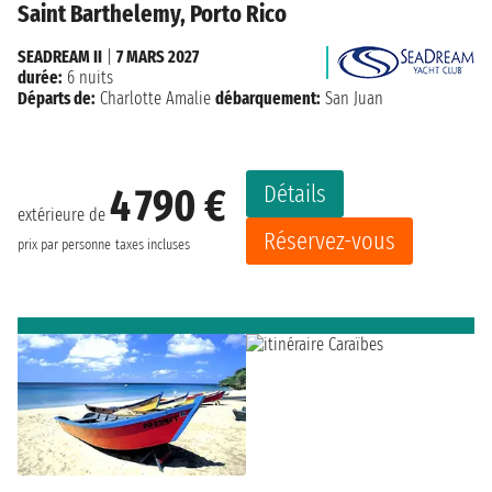
Saint Barthelemy, Porto Rico
SEADREAM II
|
7 MARS 2027
durée:
6 nuits
Départs de:
Charlotte Amalie
débarquement:
San Juan
Détails
4 790 €
extérieure de
Réservez-vous
prix par personne
taxes incluses