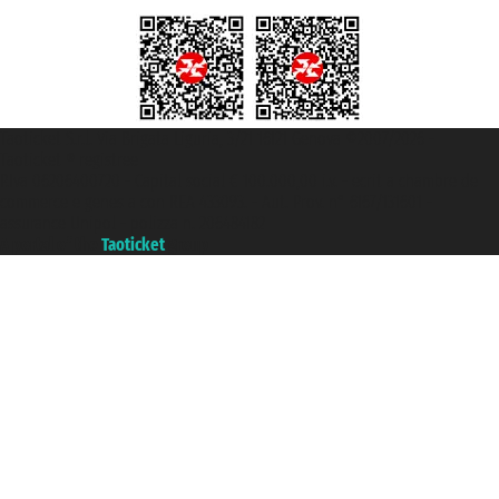
Taoticket S.r.l. Via Brigata Liguria, 3/21 16121 Genova ©2007/2026 -
Taoticket ® registree
P.Iva 06206400720 - Capital social € 100.000,00 i.v. - ecrit a chambre de
commerce e genes a con REA 433093. - Aut. Prov. n° 6167/131601 -
assurance Unipol - polizza n. 206484182
A portal of the
Taoticket
group