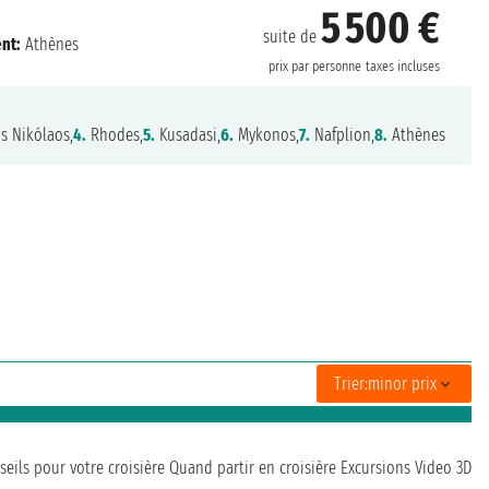
5 500 €
suite de
nt:
Athènes
prix par personne
taxes incluses
s Nikólaos,
4.
Rhodes,
5.
Kusadasi,
6.
Mykonos,
7.
Nafplion,
8.
Athènes
Trier:
minor prix
seils pour votre croisière
Quand partir en croisière
Excursions
Video 3D