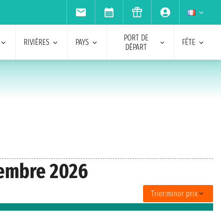
PORT DE
RIVIÈRES
PAYS
FÊTE
DÉPART
vembre 2026
Trier:
minor prix