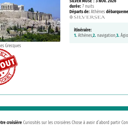
SILVER MUSE
|
3 NOV. 2026
durée:
7 nuits
Départs de:
Athènes
débarqueme
itinéraire:
1.
Athènes,
2.
navigation,
3.
Ágio
tre croisière
Curiosités sur les croisières
Chose à avoir d’abord partir
Con