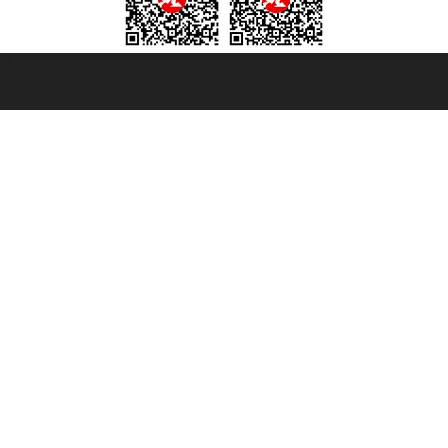
t ® registree
ommerce e genes a con REA 433093. - Aut. Prov. n° 6167/131601 - assurance U