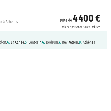
4 400 €
suite de
nt:
Athènes
prix par personne
taxes incluses
olon,
4.
La Canée,
5.
Santorin,
6.
Bodrum,
7.
navigation,
8.
Athènes