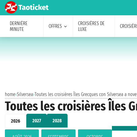
DERNIÈRE
CROISIÈRES DE
OFFRES
CROISIÈR
MINUTE
LUXE
home
›
Silversea
›
Toutes les croisières Îles Grecques con Silversea a no
Toutes les croisières Îles
2027
2028
2026