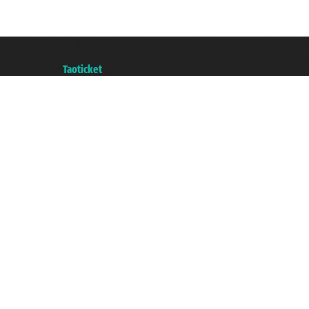
Taoticket S.r.l. Via Brigata Liguria, 3/21 16121 Genova ©2007/2026 - Taoticke
P.Iva 06206400720 - Capital social € 100.000,00 i.v. - ecrit a chambre de c
A portal of the
Taoticket
group