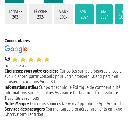
JANVIER
FÉVRIER
MARS
AVRIL
MAI
JUIN
2027
2027
2027
2027
2027
2027
Commentaires
4.9
tous les avis
Choisissez vous votre croisière
Curiosités sur les croisières
Chose à
avoir d’abord partir
Conseils pour votre croisière
Quand partir en
croisière
Excursions
Video 3D
Informations utiles
Support technique
Politique de confidentialité
Informations sur les cookies
Assurance
Déclaration d’accessibilité
Travaillez avec nous
Notre Marque
Qui nous sommes
Network
App Iphone
App Android
Services des passagers
Commentaires Croisières
Paiements en ligne
Observatoire Taoticket