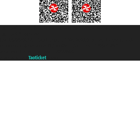
Taoticket S.r.l. Via Brigata Liguria, 3/21 16121 Genova ©2007/2026 -
Taoticket ® registree
P.Iva 06206400720 - Capital social € 100.000,00 i.v. - ecrit a chambre de
commerce e genes a con REA 433093. - Aut. Prov. n° 6167/131601 -
assurance Unipol - polizza n. 206484182
A portal of the
Taoticket
group