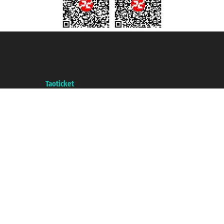
Taoticket S.r.l. Via Brigata Liguria, 3/21 16121 Genova ©2007/2026 -
Taoticket ® registree
P.Iva 06206400720 - Capital social € 100.000,00 i.v. - ecrit a chambre de
commerce e genes a con REA 433093. - Aut. Prov. n° 6167/131601 -
assurance Unipol - polizza n. 206484182
A portal of the
Taoticket
group