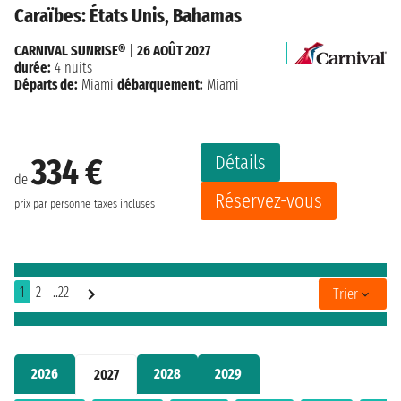
Caraïbes: États Unis, Bahamas
CARNIVAL SUNRISE®
|
26 AOÛT 2027
durée:
4 nuits
Départs de:
Miami
débarquement:
Miami
Détails
334 €
de
Réservez-vous
prix par personne
taxes incluses
1
2
..22
Trier
2026
2028
2029
2027