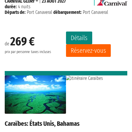
CARNIVAL GLORY ®
|
23 AOÛT 2027
durée:
4 nuits
Départs de:
Port Canaveral
débarquement:
Port Canaveral
Détails
269 €
de
Réservez-vous
prix par personne
taxes incluses
Caraïbes: États Unis, Bahamas