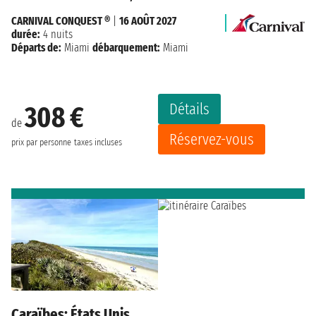
CARNIVAL CONQUEST ®
|
16 AOÛT 2027
durée:
4 nuits
Départs de:
Miami
débarquement:
Miami
Détails
308 €
de
Réservez-vous
prix par personne
taxes incluses
Caraïbes: États Unis