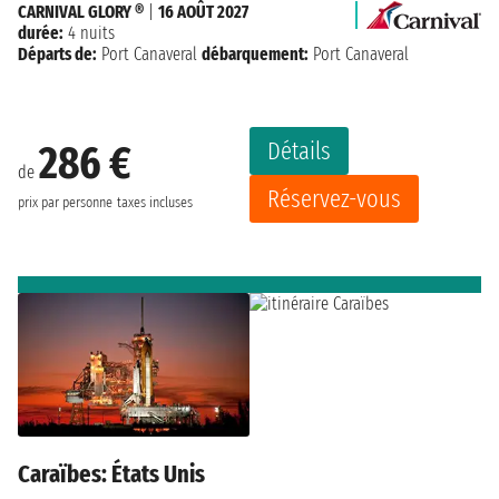
CARNIVAL GLORY ®
|
16 AOÛT 2027
durée:
4 nuits
Départs de:
Port Canaveral
débarquement:
Port Canaveral
Détails
286 €
de
Réservez-vous
prix par personne
taxes incluses
Caraïbes: États Unis