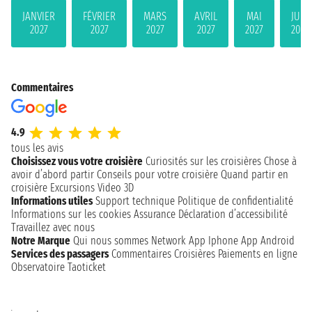
JANVIER
FÉVRIER
MARS
AVRIL
MAI
JUIN
2027
2027
2027
2027
2027
2027
Commentaires
4.9
tous les avis
Choisissez vous votre croisière
Curiosités sur les croisières
Chose à
avoir d’abord partir
Conseils pour votre croisière
Quand partir en
croisière
Excursions
Video 3D
Informations utiles
Support technique
Politique de confidentialité
Informations sur les cookies
Assurance
Déclaration d’accessibilité
Travaillez avec nous
Notre Marque
Qui nous sommes
Network
App Iphone
App Android
Services des passagers
Commentaires Croisières
Paiements en ligne
Observatoire Taoticket