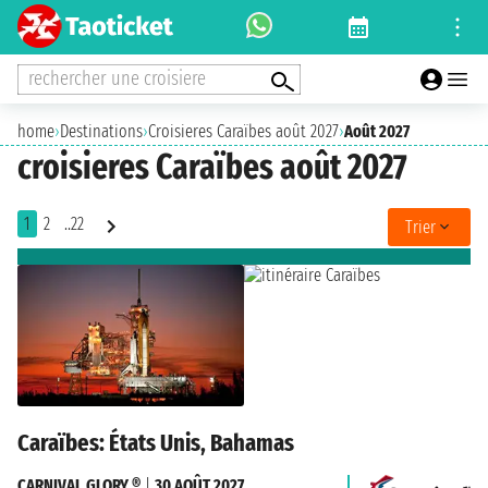
rechercher une croisiere
home
›
Destinations
›
Croisieres Caraïbes août 2027
›
Août 2027
croisieres Caraïbes août 2027
1
2
..22
Trier
Caraïbes: États Unis, Bahamas
CARNIVAL GLORY ®
|
30 AOÛT 2027