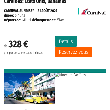
Caraïbes: États Unis, Bahamas
CARNIVAL SUNRISE®
|
21 AOÛT 2027
durée:
5 nuits
Départs de:
Miami
débarquement:
Miami
Détails
328 €
de
Réservez-vous
prix par personne
taxes incluses