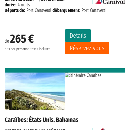
durée:
4 nuits
Départs de:
Port Canaveral
débarquement:
Port Canaveral
Détails
265 €
de
Réservez-vous
prix par personne
taxes incluses
Caraïbes: États Unis, Bahamas