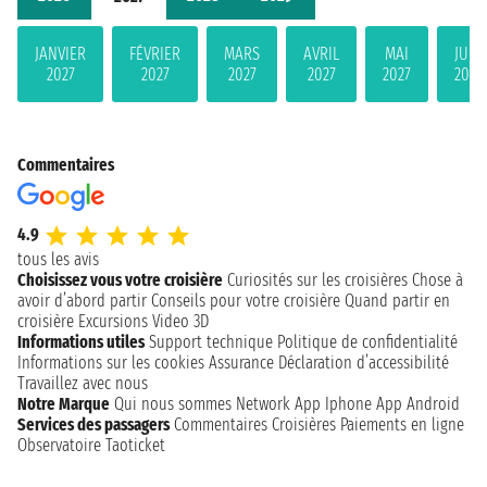
JANVIER
FÉVRIER
MARS
AVRIL
MAI
JUIN
2027
2027
2027
2027
2027
2027
Commentaires
4.9
tous les avis
Choisissez vous votre croisière
Curiosités sur les croisières
Chose à
avoir d’abord partir
Conseils pour votre croisière
Quand partir en
croisière
Excursions
Video 3D
Informations utiles
Support technique
Politique de confidentialité
Informations sur les cookies
Assurance
Déclaration d’accessibilité
Travaillez avec nous
Notre Marque
Qui nous sommes
Network
App Iphone
App Android
Services des passagers
Commentaires Croisières
Paiements en ligne
Observatoire Taoticket