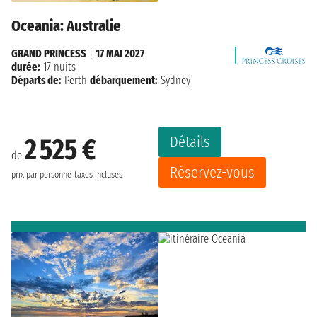
Oceania: Australie
GRAND PRINCESS
|
17 MAI 2027
durée:
17 nuits
Départs de:
Perth
débarquement:
Sydney
Détails
2 525 €
de
Réservez-vous
prix par personne
taxes incluses