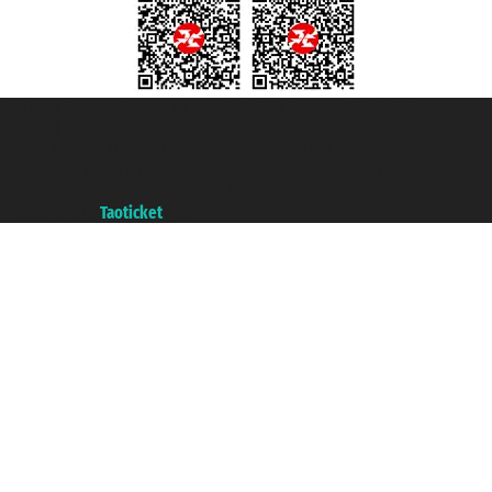
Taoticket S.r.l. Via Brigata Liguria, 3/21 16121 Genova ©2007/2026 -
Taoticket ® registree
P.Iva 06206400720 - Capital social € 100.000,00 i.v. - ecrit a chambre de
commerce e genes a con REA 433093. - Aut. Prov. n° 6167/131601 -
assurance Unipol - polizza n. 206484182
A portal of the
Taoticket
group