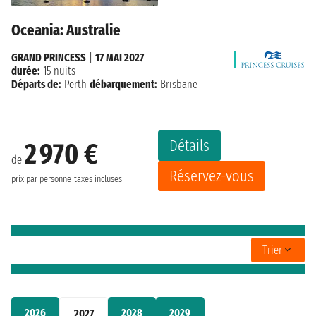
Oceania: Australie
GRAND PRINCESS
|
17 MAI 2027
durée:
15 nuits
Départs de:
Perth
débarquement:
Brisbane
Détails
2 970 €
de
Réservez-vous
prix par personne
taxes incluses
Trier
2026
2028
2029
2027