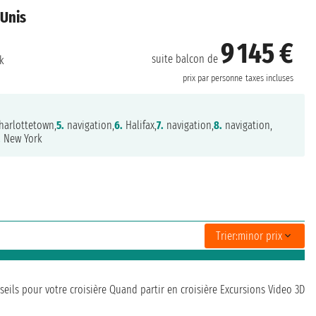
 Unis
9 145 €
suite balcon de
k
prix par personne
taxes incluses
harlottetown,
5.
navigation,
6.
Halifax,
7.
navigation,
8.
navigation,
.
New York
Trier:
minor prix
seils pour votre croisière
Quand partir en croisière
Excursions
Video 3D