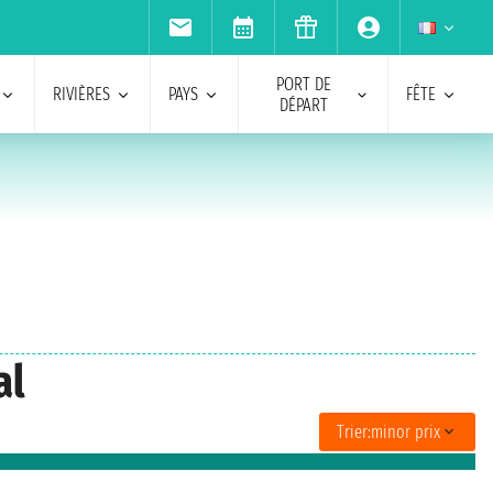
PORT DE
RIVIÈRES
PAYS
FÊTE
DÉPART
al
Trier:
minor prix