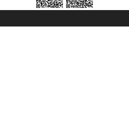
t ® registree
ommerce e genes a con REA 433093. - Aut. Prov. n° 6167/131601 - assurance U