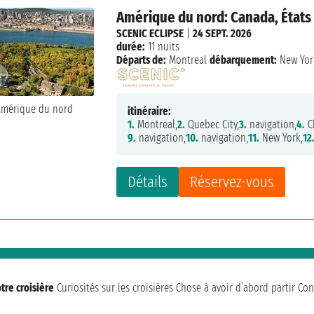
Amérique du nord: Canada, États
SCENIC ECLIPSE
|
24 SEPT. 2026
durée:
11 nuits
Départs de:
Montreal
débarquement:
New Yor
itinéraire:
1.
Montreal,
2.
Quebec City,
3.
navigation,
4.
C
9.
navigation,
10.
navigation,
11.
New York,
12
Détails
Réservez-vous
tre croisière
Curiosités sur les croisières
Chose à avoir d’abord partir
Con