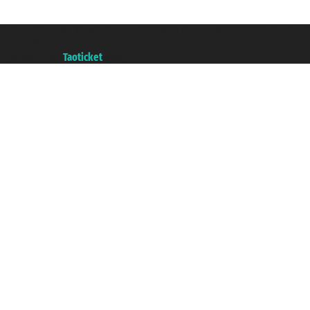
Taoticket S.r.l. Via Brigata Liguria, 3/21 16121 Genova ©2007/2026 - Taoticke
P.Iva 06206400720 - Capital social € 100.000,00 i.v. - ecrit a chambre de c
A portal of the
Taoticket
group