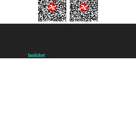
Taoticket S.r.l. Via Brigata Liguria, 3/21 16121 Genova ©2007/2026 -
Taoticket ® registree
P.Iva 06206400720 - Capital social € 100.000,00 i.v. - ecrit a chambre de
commerce e genes a con REA 433093. - Aut. Prov. n° 6167/131601 -
assurance Unipol - polizza n. 206484182
A portal of the
Taoticket
group