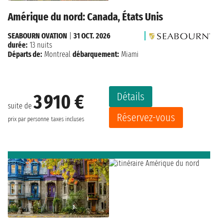
Amérique du nord: Canada, États Unis
SEABOURN OVATION
|
31 OCT. 2026
durée:
13 nuits
Départs de:
Montreal
débarquement:
Miami
Détails
3 910 €
suite de
Réservez-vous
prix par personne
taxes incluses