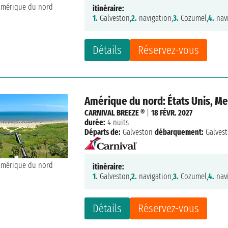
itinéraire:
1.
Galveston,
2.
navigation,
3.
Cozumel,
4.
navi
Détails
Réservez-vous
Amérique du nord: États Unis, M
CARNIVAL BREEZE ®
|
18 FÉVR. 2027
durée:
4 nuits
Départs de:
Galveston
débarquement:
Galves
itinéraire:
1.
Galveston,
2.
navigation,
3.
Cozumel,
4.
navi
Détails
Réservez-vous