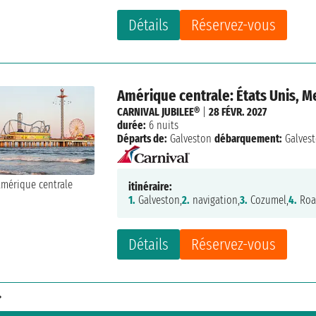
Détails
Réservez-vous
Amérique centrale: États Unis, 
CARNIVAL JUBILEE®
|
28 FÉVR. 2027
durée:
6 nuits
Départs de:
Galveston
débarquement:
Galves
itinéraire:
1.
Galveston,
2.
navigation,
3.
Cozumel,
4.
Roa
Détails
Réservez-vous