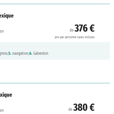
Mexique
376 €
de
ton
prix par personne
taxes incluses
greso,
5.
navigation,
6.
Galveston
exique
380 €
de
ton