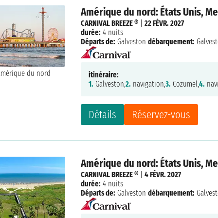
Amérique du nord: États Unis, M
CARNIVAL BREEZE ®
|
22 FÉVR. 2027
durée:
4 nuits
Départs de:
Galveston
débarquement:
Galves
itinéraire:
1.
Galveston,
2.
navigation,
3.
Cozumel,
4.
navi
Détails
Réservez-vous
Amérique du nord: États Unis, M
CARNIVAL BREEZE ®
|
4 FÉVR. 2027
durée:
4 nuits
Départs de:
Galveston
débarquement:
Galves