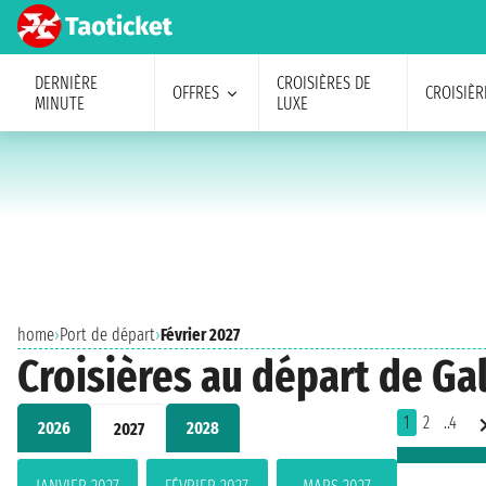
DERNIÈRE
CROISIÈRES DE
OFFRES
CROISIÈR
MINUTE
LUXE
home
›
Port de départ
›
Février 2027
Croisières au départ de Ga
1
2
..4
2026
2028
2027