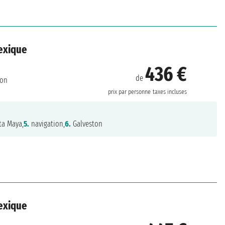
Mexique
436 €
de
ton
prix par personne
taxes incluses
ta Maya,
5.
navigation,
6.
Galveston
Mexique