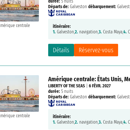
durée:
5 nuits
Départs de:
Galveston
débarquement:
Galves
itinéraire:
1.
Galveston,
2.
navigation,
3.
Costa Maya,
4.
C
Détails
Réservez-vous
Amérique centrale: États Unis, 
LIBERTY OF THE SEAS
|
6 FÉVR. 2027
durée:
5 nuits
Départs de:
Galveston
débarquement:
Galves
itinéraire:
1.
Galveston,
2.
navigation,
3.
Costa Maya,
4.
C