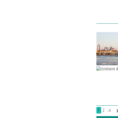
1
2
..4