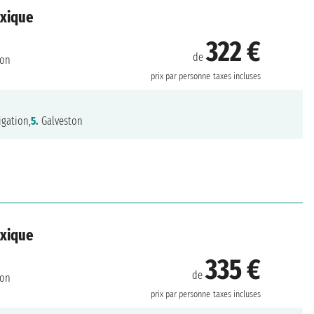
exique
322 €
de
ton
prix par personne
taxes incluses
gation,
5.
Galveston
exique
335 €
de
ton
prix par personne
taxes incluses