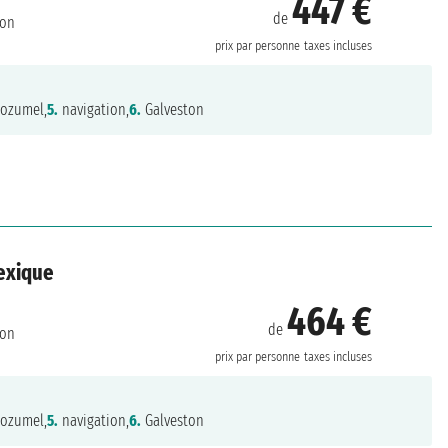
447 €
de
ton
prix par personne
taxes incluses
ozumel,
5.
navigation,
6.
Galveston
Mexique
464 €
de
ton
prix par personne
taxes incluses
ozumel,
5.
navigation,
6.
Galveston