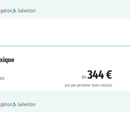
gation,
5.
Galveston
exique
344 €
de
ton
prix par personne
taxes incluses
gation,
5.
Galveston