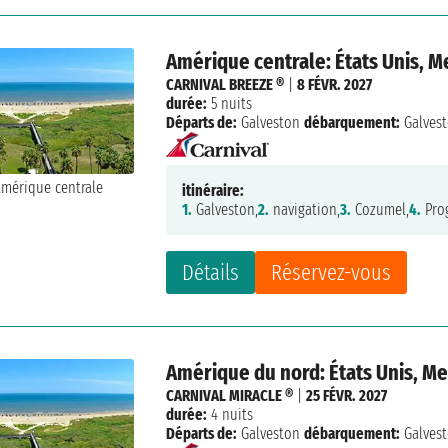
Amérique centrale: États Unis, 
CARNIVAL BREEZE ®
|
8 FÉVR. 2027
durée:
5 nuits
Départs de:
Galveston
débarquement:
Galves
itinéraire:
1.
Galveston,
2.
navigation,
3.
Cozumel,
4.
Pro
Détails
Réservez-vous
Amérique du nord: États Unis, M
CARNIVAL MIRACLE ®
|
25 FÉVR. 2027
durée:
4 nuits
Départs de:
Galveston
débarquement:
Galves