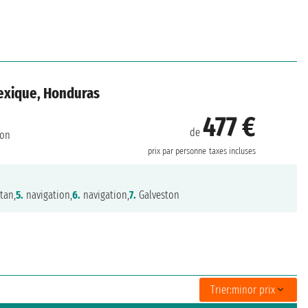
Mexique, Honduras
477 €
de
ton
prix par personne
taxes incluses
tan,
5.
navigation,
6.
navigation,
7.
Galveston
Trier:
minor prix