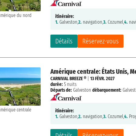
itinéraire:
1.
Galveston,
2.
navigation,
3.
Cozumel,
4.
navi
Détails
Réservez-vous
Amérique centrale: États Unis, 
CARNIVAL BREEZE ®
|
13 FÉVR. 2027
durée:
5 nuits
Départs de:
Galveston
débarquement:
Galves
itinéraire:
1.
Galveston,
2.
navigation,
3.
Cozumel,
4.
Pro
Détails
Réservez-vous