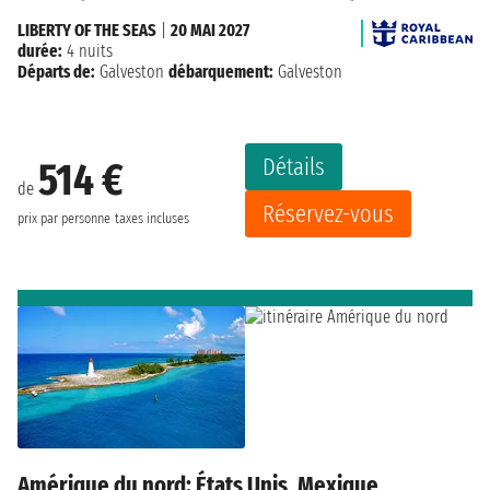
LIBERTY OF THE SEAS
|
20 MAI 2027
durée:
4 nuits
Départs de:
Galveston
débarquement:
Galveston
Détails
514 €
de
Réservez-vous
prix par personne
taxes incluses
Amérique du nord: États Unis, Mexique