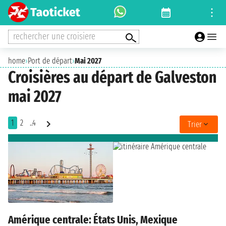
rechercher une croisiere
home
›
Port de départ
›
Mai 2027
Croisières au départ de Galveston
mai 2027
1
2
..4
Trier
Amérique centrale: États Unis, Mexique