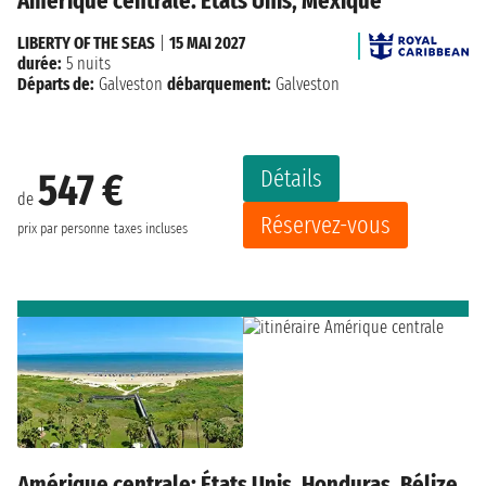
Amérique centrale: États Unis, Mexique
LIBERTY OF THE SEAS
|
15 MAI 2027
durée:
5 nuits
Départs de:
Galveston
débarquement:
Galveston
Détails
547 €
de
Réservez-vous
prix par personne
taxes incluses
Amérique centrale: États Unis, Honduras, Bélize ,