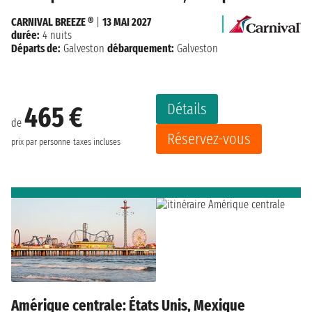
CARNIVAL BREEZE ®
|
13 MAI 2027
durée:
4 nuits
Départs de:
Galveston
débarquement:
Galveston
Détails
465 €
de
Réservez-vous
prix par personne
taxes incluses
Amérique centrale: États Unis, Mexique