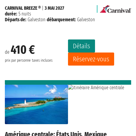
CARNIVAL BREEZE ®
|
3 MAI 2027
durée:
5 nuits
Départs de:
Galveston
débarquement:
Galveston
Détails
410 €
de
Réservez-vous
prix par personne
taxes incluses
Amérique centrale: États Unis, Mexique