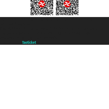
Taoticket S.r.l. Via Brigata Liguria, 3/21 16121 Genova ©2007/2026 -
Taoticket ® registree
P.Iva 06206400720 - Capital social € 100.000,00 i.v. - ecrit a chambre de
commerce e genes a con REA 433093. - Aut. Prov. n° 6167/131601 -
assurance Unipol - polizza n. 206484182
A portal of the
Taoticket
group