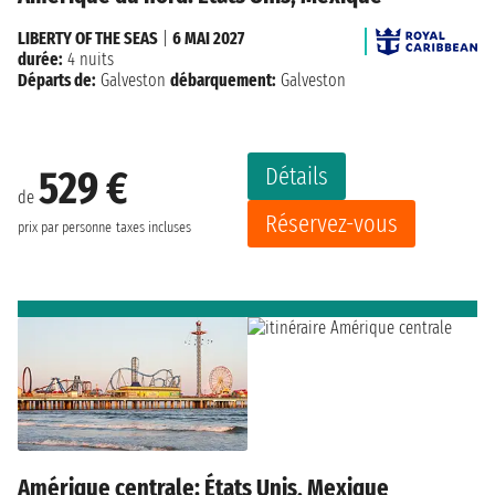
LIBERTY OF THE SEAS
|
6 MAI 2027
durée:
4 nuits
Départs de:
Galveston
débarquement:
Galveston
Détails
529 €
de
Réservez-vous
prix par personne
taxes incluses
Amérique centrale: États Unis, Mexique