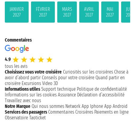
JANVIER
FÉVRIER
MARS
AVRIL
MAI
JUIN
2027
2027
2027
2027
2027
2027
Commentaires
4.9
tous les avis
Choisissez vous votre croisière
Curiosités sur les croisières
Chose à
avoir d’abord partir
Conseils pour votre croisière
Quand partir en
croisière
Excursions
Video 3D
Informations utiles
Support technique
Politique de confidentialité
Informations sur les cookies
Assurance
Déclaration d’accessibilité
Travaillez avec nous
Notre Marque
Qui nous sommes
Network
App Iphone
App Android
Services des passagers
Commentaires Croisières
Paiements en ligne
Observatoire Taoticket