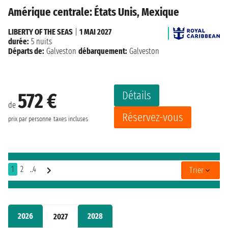
Amérique centrale: États Unis, Mexique
LIBERTY OF THE SEAS
|
1 MAI 2027
durée:
5 nuits
Départs de:
Galveston
débarquement:
Galveston
Détails
572 €
de
Réservez-vous
prix par personne
taxes incluses
1
2
..4
Trier
2026
2028
2027