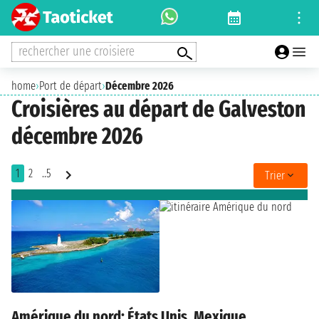
rechercher une croisiere
home
›
Port de départ
›
Décembre 2026
Croisières au départ de Galveston
décembre 2026
1
2
..5
Trier
Amérique du nord: États Unis, Mexique