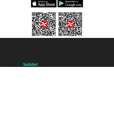
Taoticket S.r.l. Via Brigata Liguria, 3/21 16121 Genova ©2007/2026 -
Taoticket ® registree
P.Iva 06206400720 - Capital social € 100.000,00 i.v. - ecrit a chambre de
commerce e genes a con REA 433093. - Aut. Prov. n° 6167/131601 -
assurance Unipol - polizza n. 206484182
A portal of the
Taoticket
group