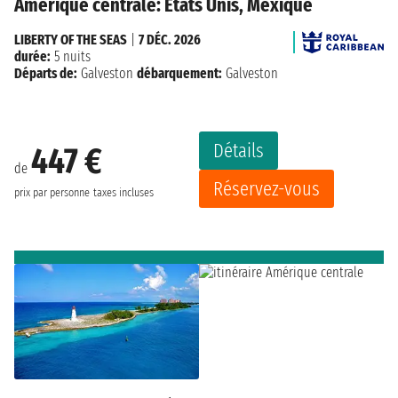
Amérique centrale: États Unis, Mexique
LIBERTY OF THE SEAS
|
7 DÉC. 2026
durée:
5 nuits
Départs de:
Galveston
débarquement:
Galveston
Détails
447 €
de
Réservez-vous
prix par personne
taxes incluses