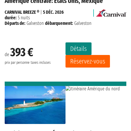
Amérique centrale: États Unis, Mexique
CARNIVAL BREEZE ®
|
5 DÉC. 2026
durée:
5 nuits
Départs de:
Galveston
débarquement:
Galveston
Détails
393 €
de
Réservez-vous
prix par personne
taxes incluses