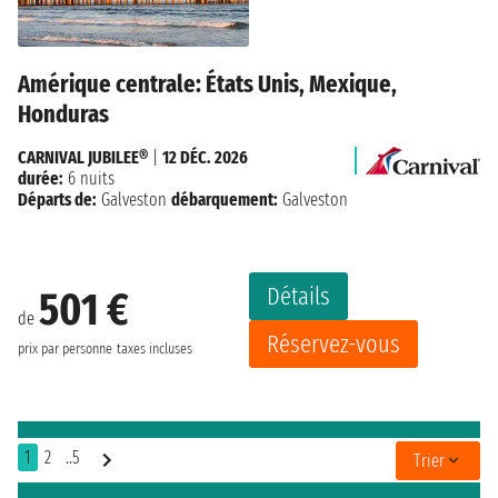
Amérique centrale: États Unis, Mexique,
Honduras
CARNIVAL JUBILEE®
|
12 DÉC. 2026
durée:
6 nuits
Départs de:
Galveston
débarquement:
Galveston
Détails
501 €
de
Réservez-vous
prix par personne
taxes incluses
1
2
..5
Trier