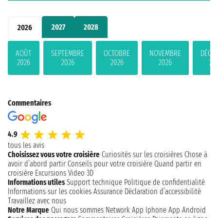
2027
2028
2026
AOÛT
SEPTEMBRE
OCTOBRE
NOVEMBRE
DÉCE
2026
2026
2026
2026
20
Commentaires
4.9
tous les avis
Choisissez vous votre croisière
Curiosités sur les croisières
Chose à
avoir d’abord partir
Conseils pour votre croisière
Quand partir en
croisière
Excursions
Video 3D
Informations utiles
Support technique
Politique de confidentialité
Informations sur les cookies
Assurance
Déclaration d’accessibilité
Travaillez avec nous
Notre Marque
Qui nous sommes
Network
App Iphone
App Android