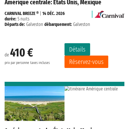
Amérique centrale: États Unis, Mexique
CARNIVAL BREEZE ®
|
14 DÉC. 2026
durée:
5 nuits
Départs de:
Galveston
débarquement:
Galveston
Détails
410 €
de
Réservez-vous
prix par personne
taxes incluses