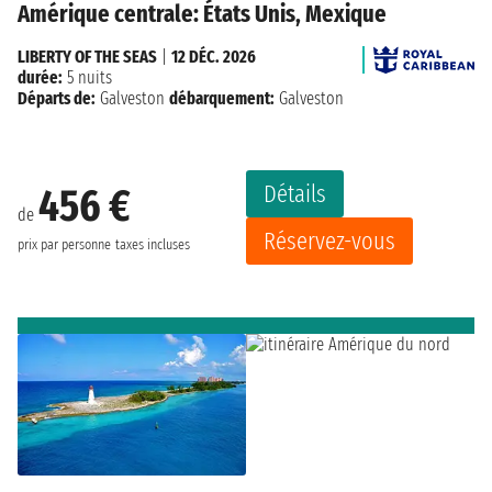
Amérique centrale: États Unis, Mexique
LIBERTY OF THE SEAS
|
12 DÉC. 2026
durée:
5 nuits
Départs de:
Galveston
débarquement:
Galveston
Détails
456 €
de
Réservez-vous
prix par personne
taxes incluses