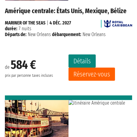
Amérique centrale: États Unis, Mexique, Bélize
MARINER OF THE SEAS
|
4 DÉC. 2027
durée:
7 nuits
Départs de:
New Orleans
débarquement:
New Orleans
Détails
584 €
de
Réservez-vous
prix par personne
taxes incluses