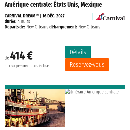
Amérique centrale: États Unis, Mexique
CARNIVAL DREAM ®
|
16 DÉC. 2027
durée:
4 nuits
Départs de:
New Orleans
débarquement:
New Orleans
Détails
414 €
de
Réservez-vous
prix par personne
taxes incluses