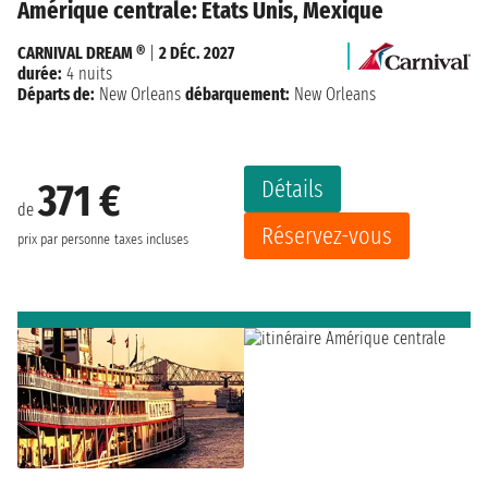
Amérique centrale: États Unis, Mexique
CARNIVAL DREAM ®
|
2 DÉC. 2027
durée:
4 nuits
Départs de:
New Orleans
débarquement:
New Orleans
Détails
371 €
de
Réservez-vous
prix par personne
taxes incluses