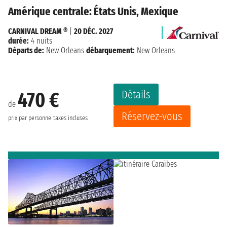
Amérique centrale: États Unis, Mexique
CARNIVAL DREAM ®
|
20 DÉC. 2027
durée:
4 nuits
Départs de:
New Orleans
débarquement:
New Orleans
Détails
470 €
de
Réservez-vous
prix par personne
taxes incluses