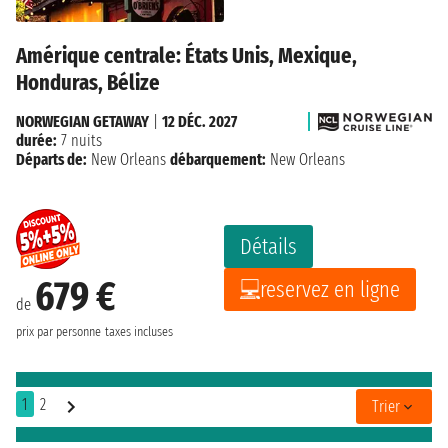
Amérique centrale: États Unis, Mexique,
Honduras, Bélize
NORWEGIAN GETAWAY
|
12 DÉC. 2027
durée:
7 nuits
Départs de:
New Orleans
débarquement:
New Orleans
Détails
679 €
reservez en ligne
de
prix par personne
taxes incluses
1
2
Trier