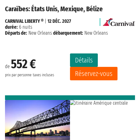
Caraïbes: États Unis, Mexique, Bélize
CARNIVAL LIBERTY ®
|
12 DÉC. 2027
durée:
6 nuits
Départs de:
New Orleans
débarquement:
New Orleans
Détails
552 €
de
Réservez-vous
prix par personne
taxes incluses