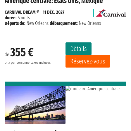
Amérique centrale: États Unis, Mexique
CARNIVAL DREAM ®
|
11 DÉC. 2027
durée:
5 nuits
Départs de:
New Orleans
débarquement:
New Orleans
Détails
355 €
de
Réservez-vous
prix par personne
taxes incluses