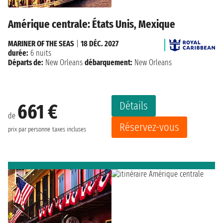
Amérique centrale: États Unis, Mexique
MARINER OF THE SEAS
|
18 DÉC. 2027
durée:
6 nuits
Départs de:
New Orleans
débarquement:
New Orleans
Détails
661 €
de
Réservez-vous
prix par personne
taxes incluses