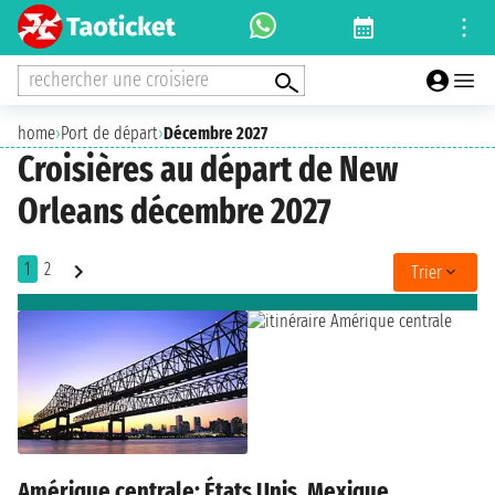
rechercher une croisiere
home
›
Port de départ
›
Décembre 2027
Croisières au départ de New
Orleans décembre 2027
1
2
Trier
Amérique centrale: États Unis, Mexique