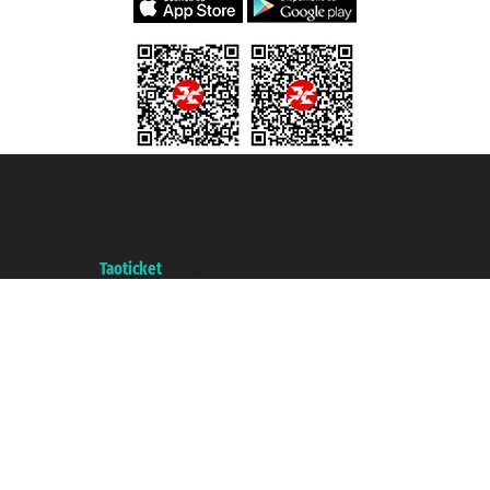
Taoticket S.r.l. Via Brigata Liguria, 3/21 16121 Genova ©2007/2026 -
Taoticket ® registree
P.Iva 06206400720 - Capital social € 100.000,00 i.v. - ecrit a chambre de
commerce e genes a con REA 433093. - Aut. Prov. n° 6167/131601 -
assurance Unipol - polizza n. 206484182
A portal of the
Taoticket
group