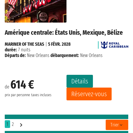
Amérique centrale: États Unis, Mexique, Bélize
MARINER OF THE SEAS
|
5 FÉVR. 2028
durée:
7 nuits
Départs de:
New Orleans
débarquement:
New Orleans
Détails
614 €
de
Réservez-vous
prix par personne
taxes incluses
1
2
Trier