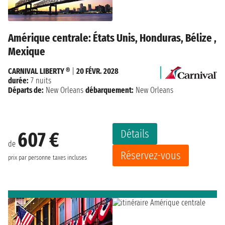
Amérique centrale: États Unis, Honduras, Bélize ,
Mexique
CARNIVAL LIBERTY ®
|
20 FÉVR. 2028
durée:
7 nuits
Départs de:
New Orleans
débarquement:
New Orleans
Détails
607 €
de
Réservez-vous
prix par personne
taxes incluses