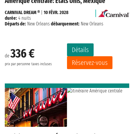
Amérique centrale: États Unis, Mexique
CARNIVAL DREAM ®
|
10 FÉVR. 2028
durée:
4 nuits
Départs de:
New Orleans
débarquement:
New Orleans
Détails
336 €
de
Réservez-vous
prix par personne
taxes incluses