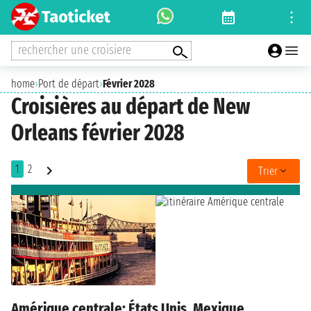
rechercher une croisiere
home
›
Port de départ
›
Février 2028
Croisières au départ de New
Orleans février 2028
1
2
Trier
Amérique centrale: États Unis, Mexique