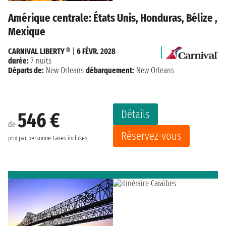
Amérique centrale: États Unis, Honduras, Bélize ,
Mexique
CARNIVAL LIBERTY ®
|
6 FÉVR. 2028
durée:
7 nuits
Départs de:
New Orleans
débarquement:
New Orleans
Détails
546 €
de
Réservez-vous
prix par personne
taxes incluses