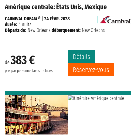
Amérique centrale: États Unis, Mexique
CARNIVAL DREAM ®
|
24 FÉVR. 2028
durée:
4 nuits
Départs de:
New Orleans
débarquement:
New Orleans
Détails
383 €
de
Réservez-vous
prix par personne
taxes incluses