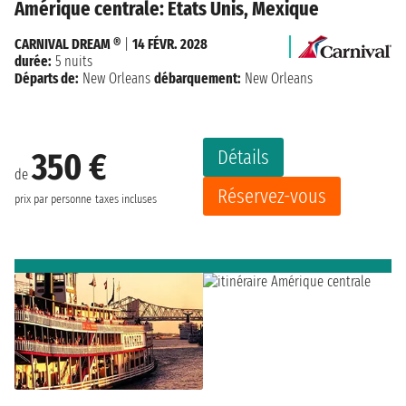
Amérique centrale: États Unis, Mexique
CARNIVAL DREAM ®
|
14 FÉVR. 2028
durée:
5 nuits
Départs de:
New Orleans
débarquement:
New Orleans
Détails
350 €
de
Réservez-vous
prix par personne
taxes incluses