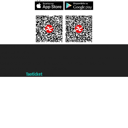
Taoticket S.r.l. Via Brigata Liguria, 3/21 16121 Genova ©2007/2026 -
Taoticket ® registree
P.Iva 06206400720 - Capital social € 100.000,00 i.v. - ecrit a chambre de
commerce e genes a con REA 433093. - Aut. Prov. n° 6167/131601 -
assurance Unipol - polizza n. 206484182
A portal of the
Taoticket
group