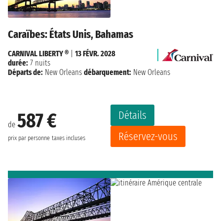
Caraïbes: États Unis, Bahamas
CARNIVAL LIBERTY ®
|
13 FÉVR. 2028
durée:
7 nuits
Départs de:
New Orleans
débarquement:
New Orleans
Détails
587 €
de
Réservez-vous
prix par personne
taxes incluses