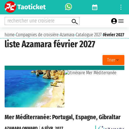
rechercher une croisiere
home
›
Compagnies de croisière
›
Azamara
›
Catalogue 2027
›
Février 2027
liste Azamara février 2027
Trier
Mer Méditerranée: Portugal, Espagne, Gibraltar
AZAMARA ONWARD
|
6 FÉVR. 2027