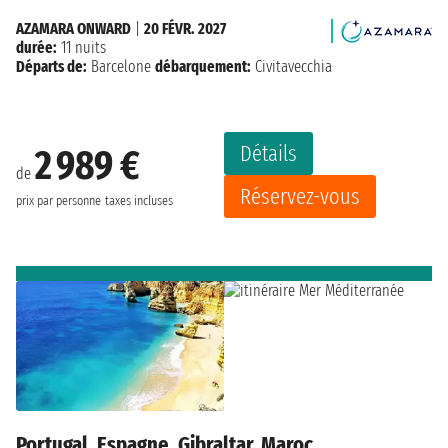
AZAMARA ONWARD
|
20 FÉVR. 2027
durée:
11 nuits
Départs de:
Barcelone
débarquement:
Civitavecchia
Détails
2 989 €
de
Réservez-vous
prix par personne
taxes incluses
Portugal, Espagne, Gibraltar, Maroc