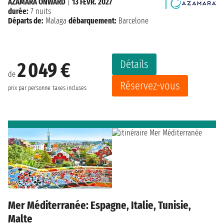
AZAMARA ONWARD
|
13 FÉVR. 2027
durée:
7 nuits
Départs de:
Malaga
débarquement:
Barcelone
Détails
2 049 €
de
Réservez-vous
prix par personne
taxes incluses
Mer Méditerranée: Espagne, Italie, Tunisie,
Malte