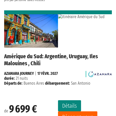
Amérique du Sud: Argentine, Uruguay, Iles
Malouines , Chili
AZAMARA JOURNEY
|
17 FÉVR. 2027
durée:
21 nuits
Départs de:
Buenos Aires
débarquement:
San Antonio
Détails
9 699 €
de