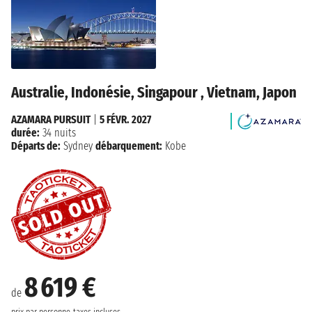
Australie, Indonésie, Singapour , Vietnam, Japon
AZAMARA PURSUIT
|
5 FÉVR. 2027
durée:
34 nuits
Départs de:
Sydney
débarquement:
Kobe
8 619 €
de
prix par personne
taxes incluses