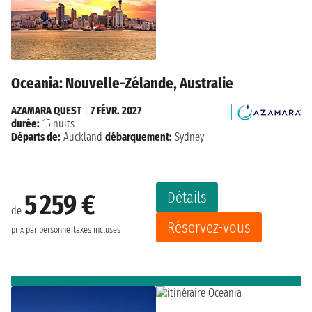
Oceania: Nouvelle-Zélande, Australie
AZAMARA QUEST
|
7 FÉVR. 2027
durée:
15 nuits
Départs de:
Auckland
débarquement:
Sydney
Détails
5 259 €
de
Réservez-vous
prix par personne
taxes incluses