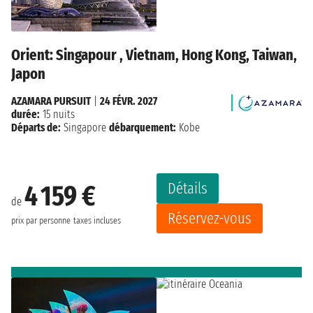
Orient: Singapour , Vietnam, Hong Kong, Taiwan,
Japon
AZAMARA PURSUIT
|
24 FÉVR. 2027
durée:
15 nuits
Départs de:
Singapore
débarquement:
Kobe
Détails
4 159 €
de
Réservez-vous
prix par personne
taxes incluses