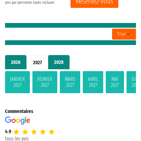
Réservez-vous
prix par personne
taxes incluses
Trier
2026
2028
2027
JANVIER
FÉVRIER
MARS
AVRIL
MAI
JUIN
2027
2027
2027
2027
2027
2027
Commentaires
4.9
tous les avis