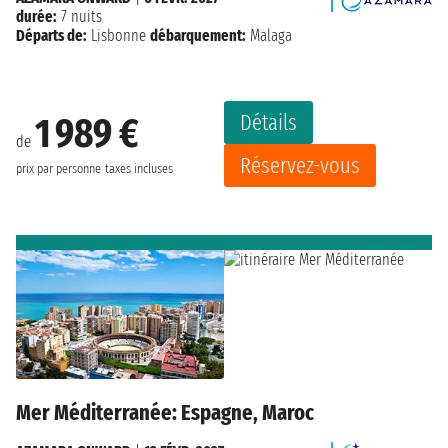
durée:
7 nuits
Départs de:
Lisbonne
débarquement:
Malaga
Détails
1 989 €
de
Réservez-vous
prix par personne
taxes incluses
Mer Méditerranée: Espagne, Maroc