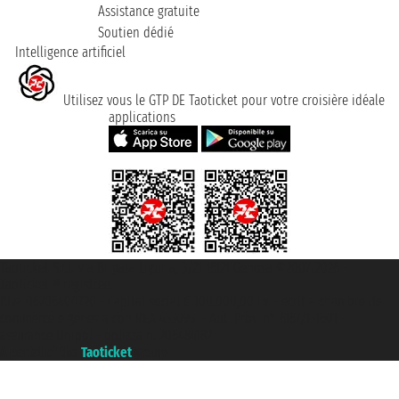
Assistance gratuite
Soutien dédié
Intelligence artificiel
Utilisez vous le GTP DE Taoticket pour votre croisière idéale
applications
Taoticket S.r.l. Via Brigata Liguria, 3/21 16121 Genova ©2007/2026 -
Taoticket ® registree
P.Iva 06206400720 - Capital social € 100.000,00 i.v. - ecrit a chambre de
commerce e genes a con REA 433093. - Aut. Prov. n° 6167/131601 -
assurance Unipol - polizza n. 206484182
A portal of the
Taoticket
group