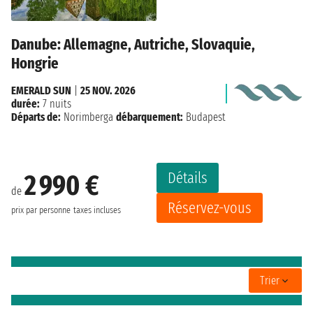
Danube: Allemagne, Autriche, Slovaquie,
Hongrie
EMERALD SUN
|
25 NOV. 2026
durée:
7 nuits
Départs de:
Norimberga
débarquement:
Budapest
Détails
2 990 €
de
Réservez-vous
prix par personne
taxes incluses
Trier