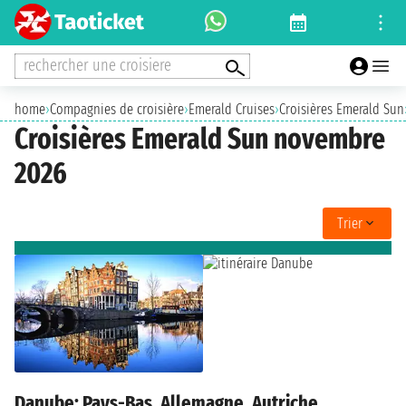
rechercher une croisiere
home
›
Compagnies de croisière
›
Emerald Cruises
›
Croisières Emerald Sun
Croisières Emerald Sun novembre
2026
Trier
Danube: Pays-Bas, Allemagne, Autriche,