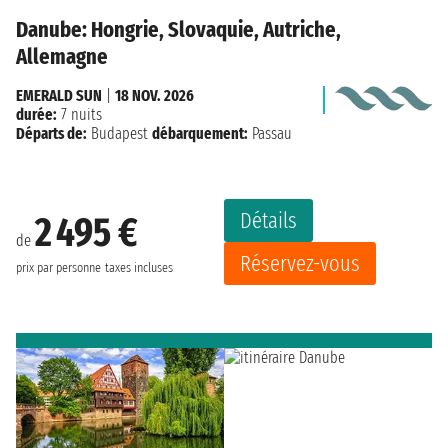
Danube: Hongrie, Slovaquie, Autriche,
Allemagne
EMERALD SUN
|
18 NOV. 2026
durée:
7 nuits
Départs de:
Budapest
débarquement:
Passau
Détails
2 495 €
de
Réservez-vous
prix par personne
taxes incluses