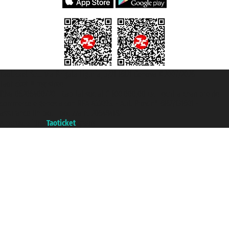
Taoticket S.r.l. Via Brigata Liguria, 3/21 16121 Genova ©2007/2026 -
Taoticket ® registree
P.Iva 06206400720 - Capital social € 100.000,00 i.v. - ecrit a chambre de
commerce e genes a con REA 433093. - Aut. Prov. n° 6167/131601 -
assurance Unipol - polizza n. 206484182
A portal of the
Taoticket
group