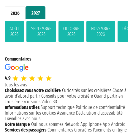
2027
2026
AOÛT
SEPTEMBRE
OCTOBRE
NOVEMBRE
DÉCE
2026
2026
2026
2026
20
Commentaires
4.9
tous les avis
Choisissez vous votre croisière
Curiosités sur les croisières
Chose à
avoir d’abord partir
Conseils pour votre croisière
Quand partir en
croisière
Excursions
Video 3D
Informations utiles
Support technique
Politique de confidentialité
Informations sur les cookies
Assurance
Déclaration d’accessibilité
Travaillez avec nous
Notre Marque
Qui nous sommes
Network
App Iphone
App Android
Services des passagers
Commentaires Croisières
Paiements en ligne