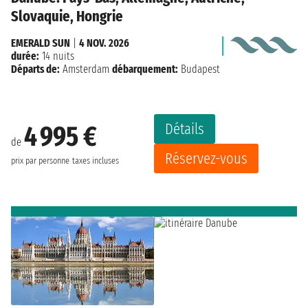
Slovaquie, Hongrie
EMERALD SUN
|
4 NOV. 2026
durée:
14 nuits
Départs de:
Amsterdam
débarquement:
Budapest
Détails
4 995 €
de
Réservez-vous
prix par personne
taxes incluses