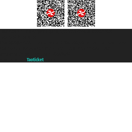
Taoticket S.r.l. Via Brigata Liguria, 3/21 16121 Genova ©2007/2026 -
Taoticket ® registree
P.Iva 06206400720 - Capital social € 100.000,00 i.v. - ecrit a chambre de
commerce e genes a con REA 433093. - Aut. Prov. n° 6167/131601 -
assurance Unipol - polizza n. 206484182
A portal of the
Taoticket
group