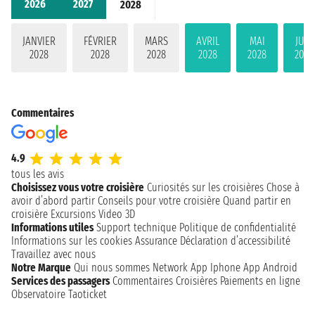
2026
2027
2028
JANVIER
FÉVRIER
MARS
AVRIL
MAI
JUIN
2028
2028
2028
2028
2028
2028
Commentaires
4.9
tous les avis
Choisissez vous votre croisière
Curiosités sur les croisières
Chose à
avoir d’abord partir
Conseils pour votre croisière
Quand partir en
croisière
Excursions
Video 3D
Informations utiles
Support technique
Politique de confidentialité
Informations sur les cookies
Assurance
Déclaration d’accessibilité
Travaillez avec nous
Notre Marque
Qui nous sommes
Network
App Iphone
App Android
Services des passagers
Commentaires Croisières
Paiements en ligne
Observatoire Taoticket