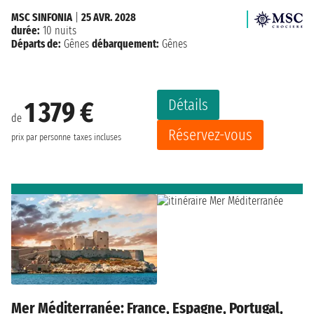
MSC SINFONIA
|
25 AVR. 2028
durée:
10 nuits
Départs de:
Gênes
débarquement:
Gênes
Détails
1 379 €
de
Réservez-vous
prix par personne
taxes incluses
Mer Méditerranée: France, Espagne, Portugal,