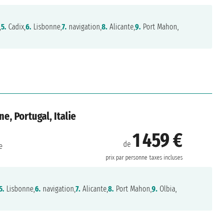
,
5.
Cadix,
6.
Lisbonne,
7.
navigation,
8.
Alicante,
9.
Port Mahon,
e, Portugal, Italie
1 459 €
de
e
prix par personne
taxes incluses
5.
Lisbonne,
6.
navigation,
7.
Alicante,
8.
Port Mahon,
9.
Olbia,