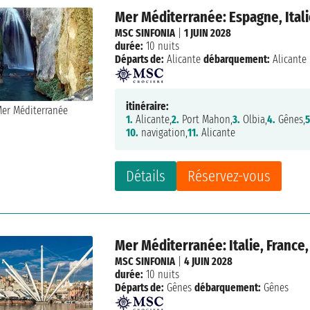
Mer Méditerranée: Espagne, Itali
MSC SINFONIA
|
1 JUIN 2028
durée:
10 nuits
Départs de:
Alicante
débarquement:
Alicante
itinéraire:
1.
Alicante,
2.
Port Mahon,
3.
Olbia,
4.
Gênes,
5
10.
navigation,
11.
Alicante
Détails
Réservez-vous
Mer Méditerranée: Italie, France
MSC SINFONIA
|
4 JUIN 2028
durée:
10 nuits
Départs de:
Gênes
débarquement:
Gênes