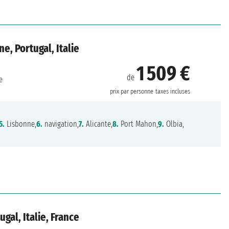
e, Portugal, Italie
1 509 €
de
e
prix par personne
taxes incluses
5.
Lisbonne,
6.
navigation,
7.
Alicante,
8.
Port Mahon,
9.
Olbia,
gal, Italie, France