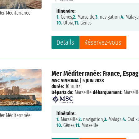
itinéraire:
1.
Gênes,
2.
Marseille,
3.
navigation,
4.
Malaga
10.
Olbia,
11.
Gênes
Détails
Réservez-vous
Mer Méditerranée: France, Espagn
MSC SINFONIA
|
5 JUIN 2028
durée:
10 nuits
Départs de:
Marseille
débarquement:
Marseill
itinéraire:
1.
Marseille,
2.
navigation,
3.
Malaga,
4.
Cadix,
10.
Gênes,
11.
Marseille