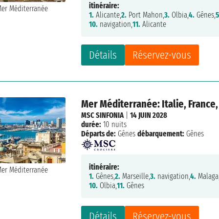
itinéraire:
1.
Alicante,
2.
Port Mahon,
3.
Olbia,
4.
Gênes,
5
10.
navigation,
11.
Alicante
Détails
Réservez-vous
Mer Méditerranée: Italie, France
MSC SINFONIA
|
14 JUIN 2028
durée:
10 nuits
Départs de:
Gênes
débarquement:
Gênes
itinéraire:
1.
Gênes,
2.
Marseille,
3.
navigation,
4.
Malaga
10.
Olbia,
11.
Gênes
Détails
Réservez-vous