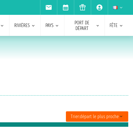
PORT DE
RIVIÈRES
PAYS
FÊTE
DÉPART
Trier:
départ le plus proche