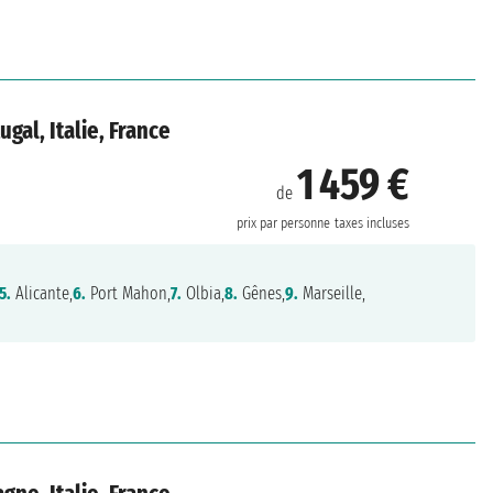
gal, Italie, France
1 459 €
de
prix par personne
taxes incluses
5.
Alicante,
6.
Port Mahon,
7.
Olbia,
8.
Gênes,
9.
Marseille,