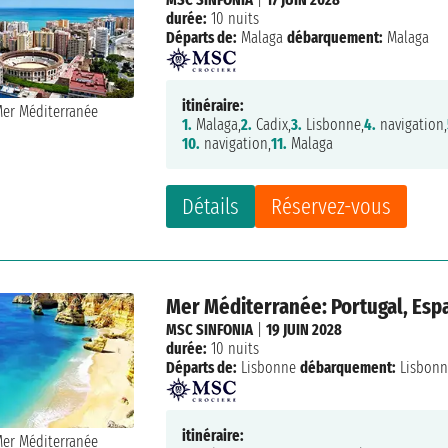
durée:
10 nuits
Départs de:
Malaga
débarquement:
Malaga
itinéraire:
1.
Malaga,
2.
Cadix,
3.
Lisbonne,
4.
navigation,
10.
navigation,
11.
Malaga
Détails
Réservez-vous
Mer Méditerranée: Portugal, Espa
MSC SINFONIA
|
19 JUIN 2028
durée:
10 nuits
Départs de:
Lisbonne
débarquement:
Lisbon
itinéraire: