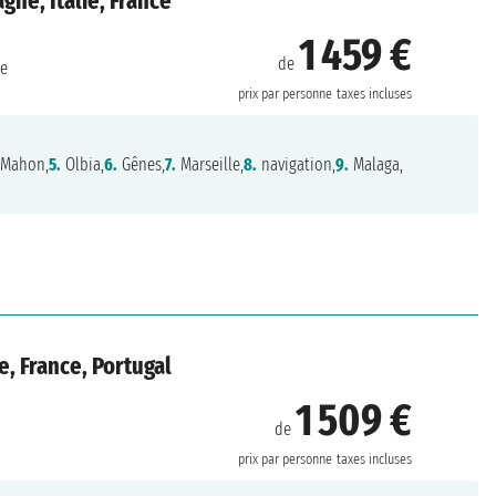
gne, Italie, France
1 459 €
de
ne
prix par personne
taxes incluses
 Mahon,
5.
Olbia,
6.
Gênes,
7.
Marseille,
8.
navigation,
9.
Malaga,
e, France, Portugal
1 509 €
de
prix par personne
taxes incluses