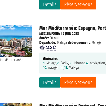
Détails
Réservez-vous
Mer Méditerranée: Espagne, Portu
MSC SINFONIA
|
7 JUIN 2028
durée:
10 nuits
Départs de:
Malaga
débarquement:
Malaga
itinéraire:
1.
Malaga,
2.
Cadix,
3.
Lisbonne,
4.
navigation,
10.
navigation,
11.
Malaga
Détails
Réservez-vous