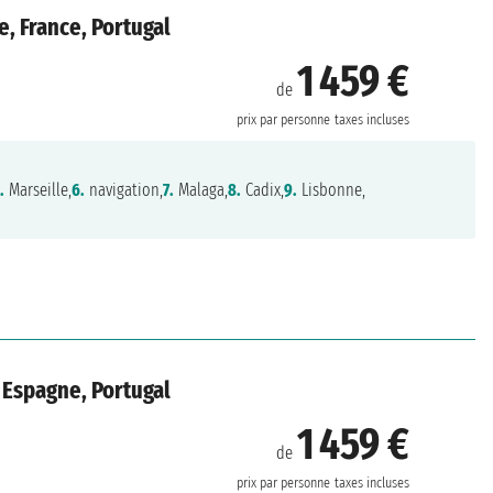
e, France, Portugal
1 459 €
de
prix par personne
taxes incluses
.
Marseille,
6.
navigation,
7.
Malaga,
8.
Cadix,
9.
Lisbonne,
, Espagne, Portugal
1 459 €
de
prix par personne
taxes incluses