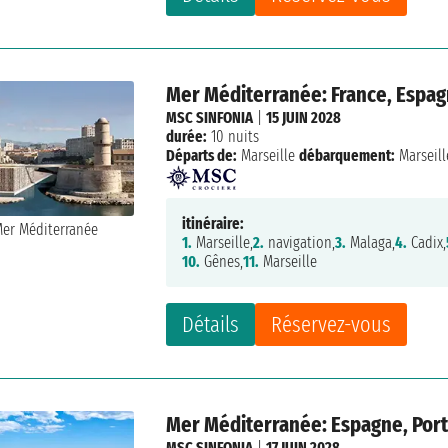
Mer Méditerranée: France, Espagn
MSC SINFONIA
|
15 JUIN 2028
durée:
10 nuits
Départs de:
Marseille
débarquement:
Marseill
itinéraire:
1.
Marseille,
2.
navigation,
3.
Malaga,
4.
Cadix,
10.
Gênes,
11.
Marseille
Détails
Réservez-vous
Mer Méditerranée: Espagne, Portu
MSC SINFONIA
|
17 JUIN 2028