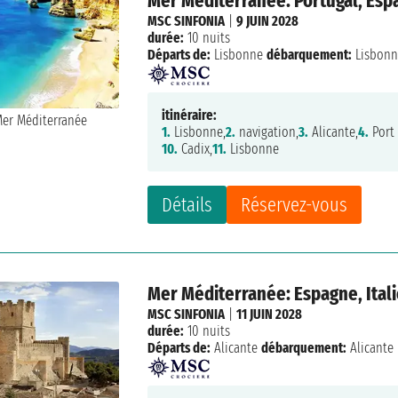
Mer Méditerranée: Portugal, Espa
MSC SINFONIA
|
9 JUIN 2028
durée:
10 nuits
Départs de:
Lisbonne
débarquement:
Lisbon
itinéraire:
1.
Lisbonne,
2.
navigation,
3.
Alicante,
4.
Port
10.
Cadix,
11.
Lisbonne
Détails
Réservez-vous
Mer Méditerranée: Espagne, Itali
MSC SINFONIA
|
11 JUIN 2028
durée:
10 nuits
Départs de:
Alicante
débarquement:
Alicante