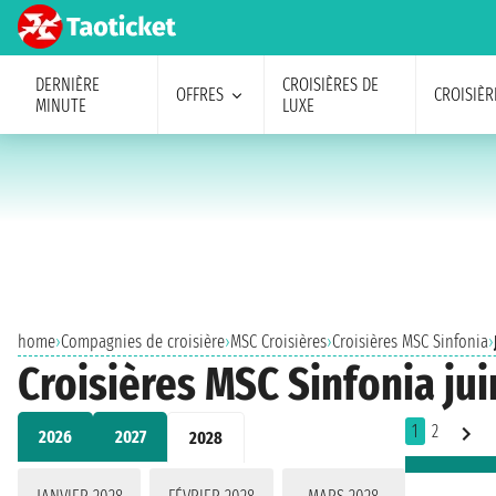
DERNIÈRE
CROISIÈRES DE
OFFRES
CROISIÈR
MINUTE
LUXE
home
›
Compagnies de croisière
›
MSC Croisières
›
Croisières MSC Sinfonia
›
Croisières MSC Sinfonia ju
1
2
2026
2027
2028