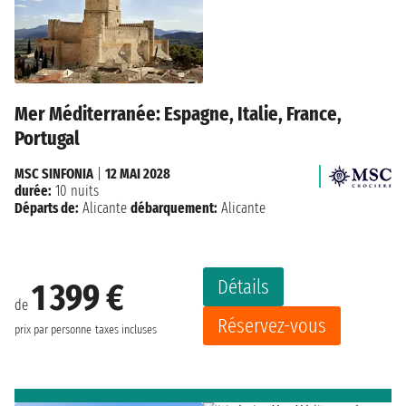
Mer Méditerranée: Espagne, Italie, France,
Portugal
MSC SINFONIA
|
12 MAI 2028
durée:
10 nuits
Départs de:
Alicante
débarquement:
Alicante
Détails
1 399 €
de
Réservez-vous
prix par personne
taxes incluses