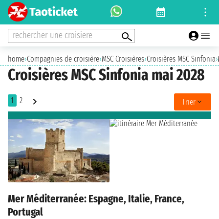
rechercher une croisiere
home
›
Compagnies de croisière
›
MSC Croisières
›
Croisières MSC Sinfonia
›
Croisières MSC Sinfonia mai 2028
1
2
Trier
Mer Méditerranée: Espagne, Italie, France,
Portugal