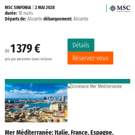
MSC SINFONIA
|
2 MAI 2028
durée:
10 nuits
Départs de:
Alicante
débarquement:
Alicante
Détails
1 379 €
de
Réservez-vous
prix par personne
taxes incluses
Mer Méditerranée: Italie, France, Espagne,