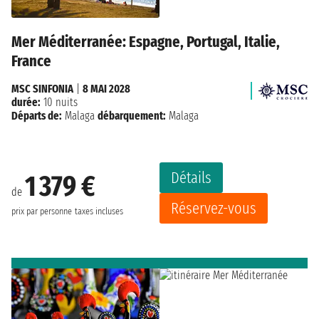
Mer Méditerranée: Espagne, Portugal, Italie,
France
MSC SINFONIA
|
8 MAI 2028
durée:
10 nuits
Départs de:
Malaga
débarquement:
Malaga
Détails
1 379 €
de
Réservez-vous
prix par personne
taxes incluses