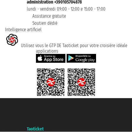
administration +390105704878
lundi - vendredi 09:00 - 12:00 e 15:00 - 17:00
Assistance gratuite
Soutien dédié
Intelligence artificiel
Utilisez vous le GTP DE Taoticket pour votre croisière idéale
applications
Taoticket S.r.l. Via Brigata Liguria, 3/21 16121 Genova ©2007/2026 -
Taoticket ® registree
P.Iva 06206400720 - Capital social € 100.000,00 i.v. - ecrit a chambre de
commerce e genes a con REA 433093. - Aut. Prov. n° 6167/131601 -
assurance Unipol - polizza n. 206484182
A portal of the
Taoticket
group