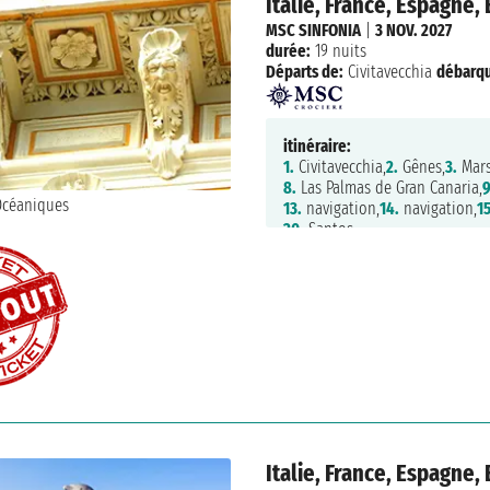
Italie, France, Espagne, 
MSC SINFONIA
|
3 NOV. 2027
durée:
19 nuits
Départs de:
Civitavecchia
débarq
itinéraire:
1.
Civitavecchia,
2.
Gênes,
3.
Mars
8.
Las Palmas de Gran Canaria,
9
13.
navigation,
14.
navigation,
15
20.
Santos
Italie, France, Espagne, 