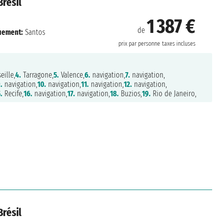
Brésil
1 387 €
de
uement:
Santos
prix par personne
taxes incluses
eille,
4.
Tarragone,
5.
Valence,
6.
navigation,
7.
navigation,
.
navigation,
10.
navigation,
11.
navigation,
12.
navigation,
.
Recife,
16.
navigation,
17.
navigation,
18.
Buzios,
19.
Rio de Janeiro,
Brésil