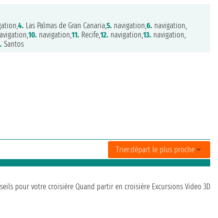
ation,
4.
Las Palmas de Gran Canaria,
5.
navigation,
6.
navigation,
vigation,
10.
navigation,
11.
Recife,
12.
navigation,
13.
navigation,
.
Santos
Trier:
départ le plus proche
seils pour votre croisière
Quand partir en croisière
Excursions
Video 3D