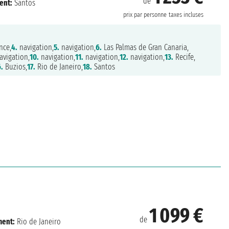
de
ent:
Santos
prix par personne
taxes incluses
nce,
4.
navigation,
5.
navigation,
6.
Las Palmas de Gran Canaria,
vigation,
10.
navigation,
11.
navigation,
12.
navigation,
13.
Recife,
.
Buzios,
17.
Rio de Janeiro,
18.
Santos
1 099 €
de
ent:
Rio de Janeiro