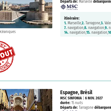
Départs de:
Marseille
débarquem
itinéraire:
1.
Marseille,
2.
Tarragone,
3.
Vale
7.
navigation,
8.
navigation,
9.
na
14.
navigation,
15.
navigation,
16
Espagne, Brésil
MSC SINFONIA
|
6 NOV. 2027
durée:
15 nuits
Départs de:
Tarragone
débarquem