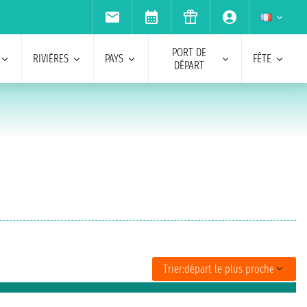
PORT DE
RIVIÈRES
PAYS
FÊTE
DÉPART
Trier:
départ le plus proche