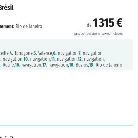
Brésil
1 315 €
de
uement:
Rio de Janeiro
prix par personne
taxes incluses
eille,
4.
Tarragone,
5.
Valence,
6.
navigation,
7.
navigation,
.
navigation,
10.
navigation,
11.
navigation,
12.
navigation,
.
Recife,
16.
navigation,
17.
navigation,
18.
Buzios,
19.
Rio de Janeiro