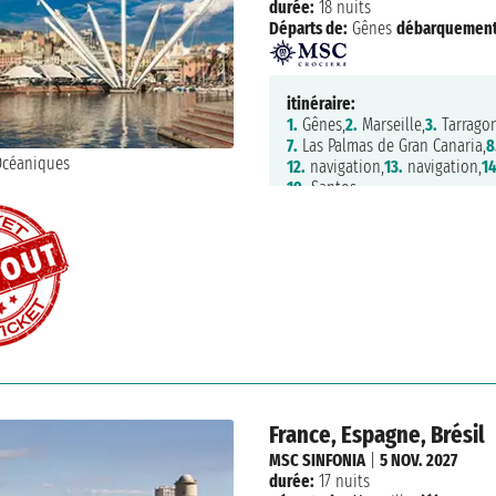
durée:
18 nuits
Départs de:
Gênes
débarquement
itinéraire:
1.
Gênes,
2.
Marseille,
3.
Tarragon
7.
Las Palmas de Gran Canaria,
8
12.
navigation,
13.
navigation,
14
19.
Santos
France, Espagne, Brésil
MSC SINFONIA
|
5 NOV. 2027
durée:
17 nuits