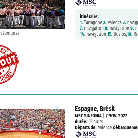
itinéraire:
1.
Tarragone,
2.
Valence,
3.
naviga
7.
navigation,
8.
navigation,
9.
na
14.
navigation,
15.
Buzios,
16.
Ri
Espagne, Brésil
MSC SINFONIA
|
7 NOV. 2027
durée:
15 nuits
Départs de:
Valence
débarquemen