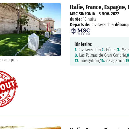
Italie, France, Espagne, 
MSC SINFONIA
|
3 NOV. 2027
durée:
18 nuits
Départs de:
Civitavecchia
débarq
itinéraire:
1.
Civitavecchia,
2.
Gênes,
3.
Mars
8.
Las Palmas de Gran Canaria,
9
13.
navigation,
14.
navigation,
15