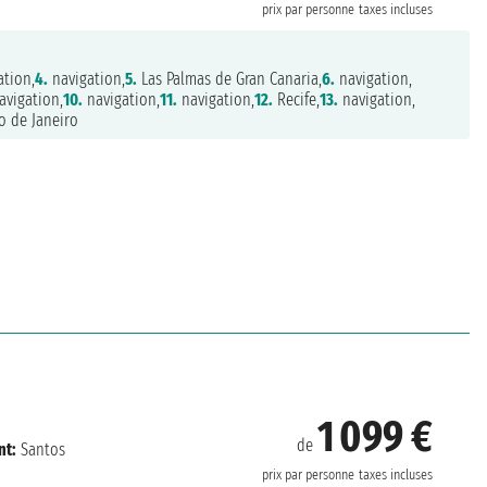
prix par personne
taxes incluses
tion,
4.
navigation,
5.
Las Palmas de Gran Canaria,
6.
navigation,
vigation,
10.
navigation,
11.
navigation,
12.
Recife,
13.
navigation,
o de Janeiro
1 099 €
de
t:
Santos
prix par personne
taxes incluses