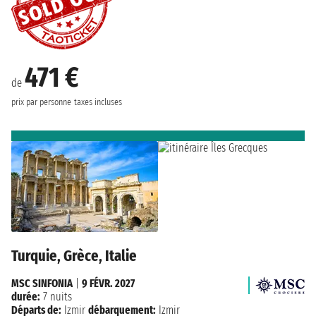
471 €
de
prix par personne
taxes incluses
Turquie, Grèce, Italie
MSC SINFONIA
|
9 FÉVR. 2027
durée:
7 nuits
Départs de:
Izmir
débarquement:
Izmir