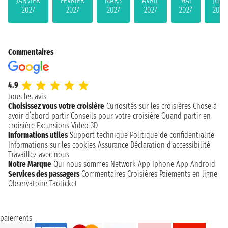
JANVIER
FÉVRIER
MARS
AVRIL
MAI
JUIN
2027
2027
2027
2027
2027
2027
Commentaires
4.9
tous les avis
Choisissez vous votre croisière
Curiosités sur les croisières
Chose à
avoir d’abord partir
Conseils pour votre croisière
Quand partir en
croisière
Excursions
Video 3D
Informations utiles
Support technique
Politique de confidentialité
Informations sur les cookies
Assurance
Déclaration d’accessibilité
Travaillez avec nous
Notre Marque
Qui nous sommes
Network
App Iphone
App Android
Services des passagers
Commentaires Croisières
Paiements en ligne
Observatoire Taoticket
paiements