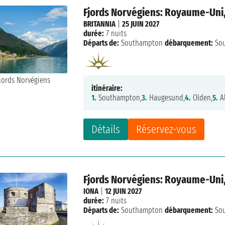
Fjords Norvégiens: Royaume-Uni
BRITANNIA
|
25 JUIN 2027
durée:
7 nuits
Départs de:
Southampton
débarquement:
So
itinéraire:
1.
Southampton,
3.
Haugesund,
4.
Olden,
5.
A
Détails
Réservez-vous
Fjords Norvégiens: Royaume-Uni
IONA
|
12 JUIN 2027
durée:
7 nuits
Départs de:
Southampton
débarquement:
So