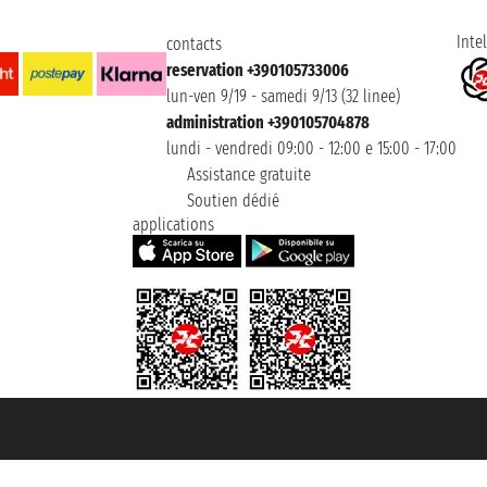
Intel
contacts
reservation +390105733006
lun-ven 9/19 - samedi 9/13 (32 linee)
administration +390105704878
lundi - vendredi 09:00 - 12:00 e 15:00 - 17:00
Assistance gratuite
Soutien dédié
applications
t ® registree
ommerce e genes a con REA 433093. - Aut. Prov. n° 6167/131601 - assurance U