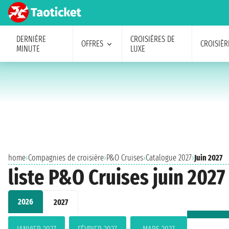
DERNIÈRE
CROISIÈRES DE
OFFRES
CROISIÈR
MINUTE
LUXE
home
›
Compagnies de croisière
›
P&O Cruises
›
Catalogue 2027
›
Juin 2027
liste P&O Cruises juin 2027
2026
2027