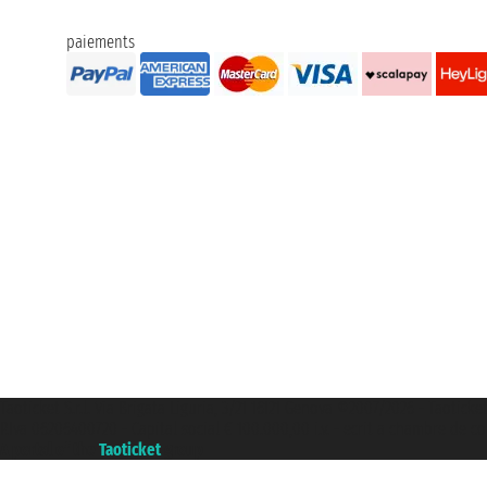
paiements
Taoticket S.r.l. Via Brigata Liguria, 3/21 16121 Genova ©2007/2026 - Taoticke
P.Iva 06206400720 - Capital social € 100.000,00 i.v. - ecrit a chambre de c
A portal of the
Taoticket
group