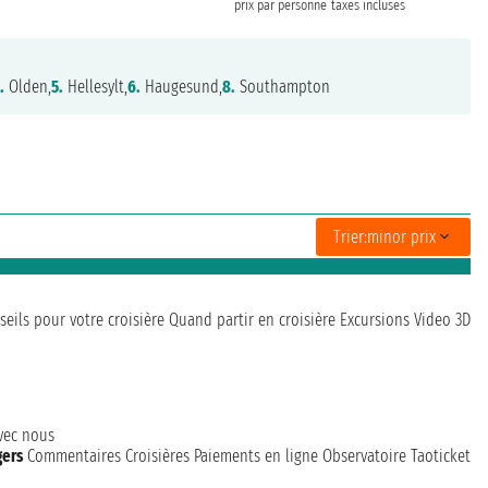
prix par personne
taxes incluses
.
Olden,
5.
Hellesylt,
6.
Haugesund,
8.
Southampton
Trier:
minor prix
seils pour votre croisière
Quand partir en croisière
Excursions
Video 3D
avec nous
gers
Commentaires Croisières
Paiements en ligne
Observatoire Taoticket