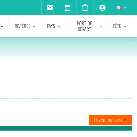
PORT DE
RIVIÈRES
PAYS
FÊTE
DÉPART
Trier:
minor prix