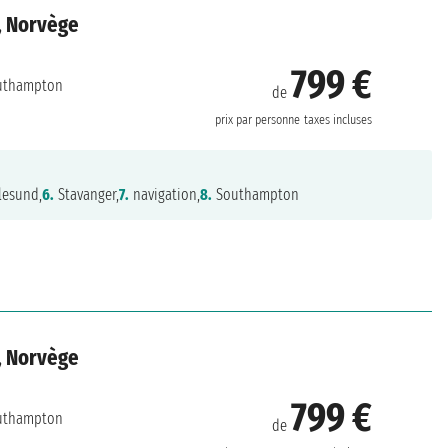
, Norvège
799 €
uthampton
de
prix par personne
taxes incluses
lesund,
6.
Stavanger,
7.
navigation,
8.
Southampton
, Norvège
799 €
uthampton
de