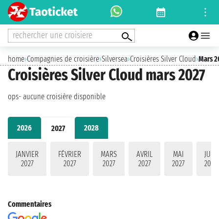
rechercher une croisiere
home
›
Compagnies de croisière
›
Silversea
›
Croisières Silver Cloud
›
Mars 2
Croisières Silver Cloud mars 2027
ops- aucune croisière disponible
2026
2028
2027
JANVIER
FÉVRIER
MARS
AVRIL
MAI
JUIN
2027
2027
2027
2027
2027
2027
Commentaires