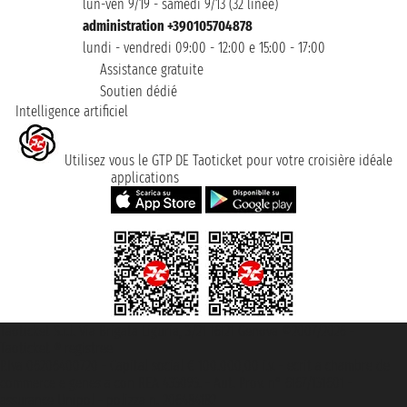
lun-ven 9/19 - samedi 9/13 (32 linee)
administration +390105704878
lundi - vendredi 09:00 - 12:00 e 15:00 - 17:00
Assistance gratuite
Soutien dédié
Intelligence artificiel
Utilisez vous le GTP DE Taoticket pour votre croisière idéale
applications
Taoticket S.r.l. Via Brigata Liguria, 3/21 16121 Genova ©2007/2026 -
Taoticket ® registree
P.Iva 06206400720 - Capital social € 100.000,00 i.v. - ecrit a chambre de
commerce e genes a con REA 433093. - Aut. Prov. n° 6167/131601 -
assurance Unipol - polizza n. 206484182