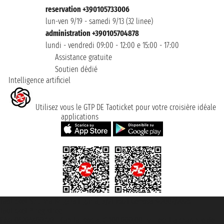
reservation +390105733006
lun-ven 9/19 - samedi 9/13 (32 linee)
administration +390105704878
lundi - vendredi 09:00 - 12:00 e 15:00 - 17:00
Assistance gratuite
Soutien dédié
Intelligence artificiel
Utilisez vous le GTP DE Taoticket pour votre croisière idéale
applications
Taoticket S.r.l. Via Brigata Liguria, 3/21 16121 Genova ©2007/2026 -
Taoticket ® registree
P.Iva 06206400720 - Capital social € 100.000,00 i.v. - ecrit a chambre de