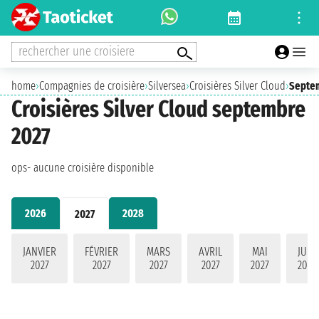
rechercher une croisiere
home
›
Compagnies de croisière
›
Silversea
›
Croisières Silver Cloud
›
Septe
Croisières Silver Cloud septembre
2027
ops- aucune croisière disponible
2026
2028
2027
JANVIER
FÉVRIER
MARS
AVRIL
MAI
JUIN
2027
2027
2027
2027
2027
2027