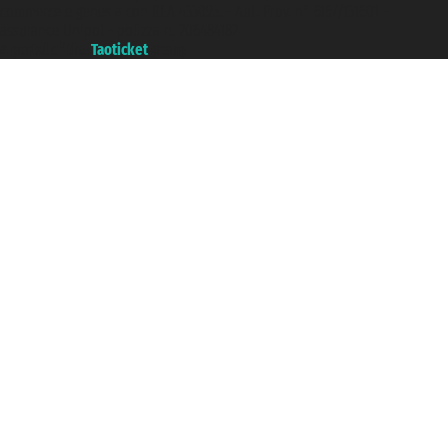
commerce e genes a con REA 433093. - Aut. Prov. n° 6167/131601 -
assurance Unipol - polizza n. 206484182
A portal of the
Taoticket
group