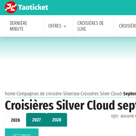
DERNIÈRE
CROISIÈRES DE
OFFRES
CROISIÈR
MINUTE
LUXE
home
›
Compagnies de croisière
›
Silversea
›
Croisières Silver Cloud
›
Septe
Croisières Silver Cloud se
ops- aucune c
2027
2028
2026