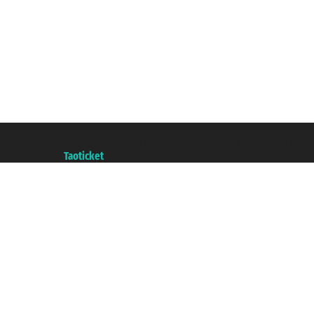
Taoticket S.r.l. Via Brigata Liguria, 3/21 16121 Genova ©2007/2026 - Taoticke
P.Iva 06206400720 - Capital social € 100.000,00 i.v. - ecrit a chambre de c
A portal of the
Taoticket
group