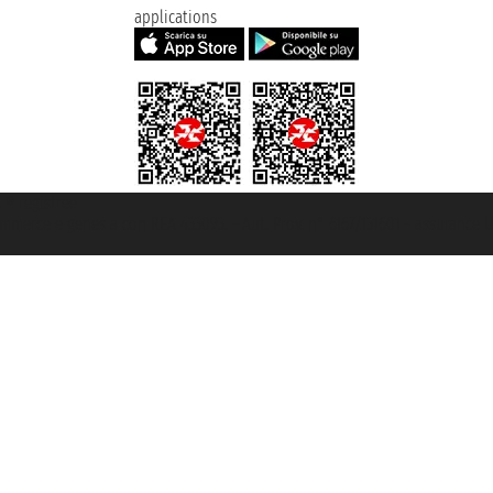
applications
t ® registree
ommerce e genes a con REA 433093. - Aut. Prov. n° 6167/131601 - assurance U