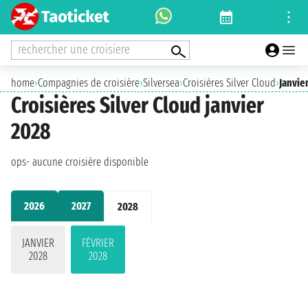
rechercher une croisiere
home
›
Compagnies de croisière
›
Silversea
›
Croisières Silver Cloud
›
Janvie
Croisières Silver Cloud janvier
2028
ops- aucune croisière disponible
2026
2027
2028
JANVIER
FÉVRIER
2028
2028