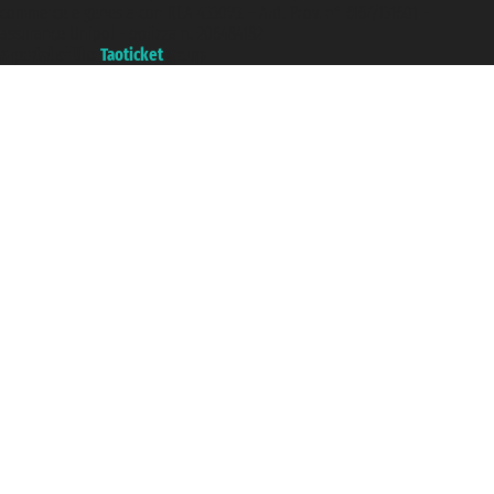
commerce e genes a con REA 433093. - Aut. Prov. n° 6167/131601 -
assurance Unipol - polizza n. 206484182
A portal of the
Taoticket
group