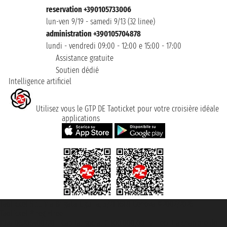
reservation +390105733006
lun-ven 9/19 - samedi 9/13 (32 linee)
administration +390105704878
lundi - vendredi 09:00 - 12:00 e 15:00 - 17:00
Assistance gratuite
Soutien dédié
Intelligence artificiel
Utilisez vous le GTP DE Taoticket pour votre croisière idéale
applications
Taoticket S.r.l. Via Brigata Liguria, 3/21 16121 Genova ©2007/2026 -
Taoticket ® registree
P.Iva 06206400720 - Capital social € 100.000,00 i.v. - ecrit a chambre de