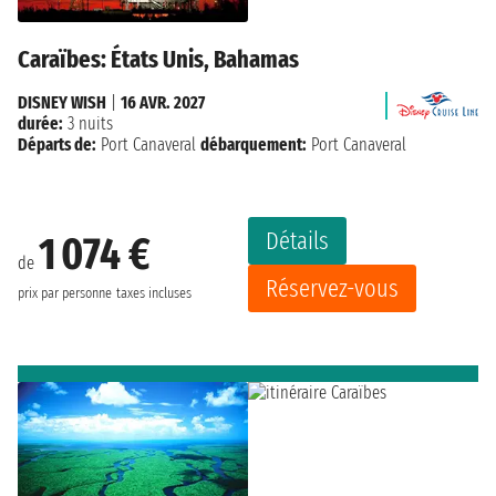
Caraïbes: États Unis, Bahamas
DISNEY WISH
|
16 AVR. 2027
durée:
3 nuits
Départs de:
Port Canaveral
débarquement:
Port Canaveral
Détails
1 074 €
de
Réservez-vous
prix par personne
taxes incluses