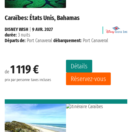
Caraïbes: États Unis, Bahamas
DISNEY WISH
|
9 AVR. 2027
durée:
3 nuits
Départs de:
Port Canaveral
débarquement:
Port Canaveral
Détails
1 119 €
de
Réservez-vous
prix par personne
taxes incluses