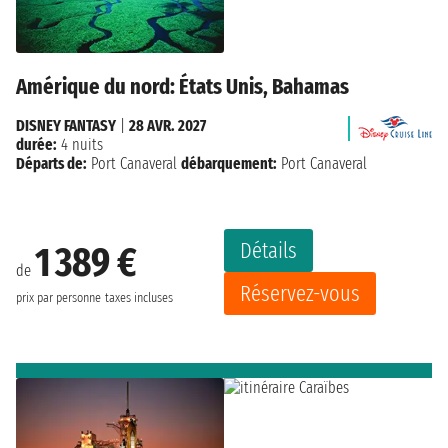
Amérique du nord: États Unis, Bahamas
DISNEY FANTASY
|
28 AVR. 2027
durée:
4 nuits
Départs de:
Port Canaveral
débarquement:
Port Canaveral
Détails
1 389 €
de
Réservez-vous
prix par personne
taxes incluses