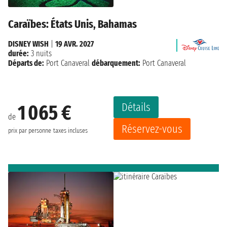
Caraïbes: États Unis, Bahamas
DISNEY WISH
|
19 AVR. 2027
durée:
3 nuits
Départs de:
Port Canaveral
débarquement:
Port Canaveral
Détails
1 065 €
de
Réservez-vous
prix par personne
taxes incluses