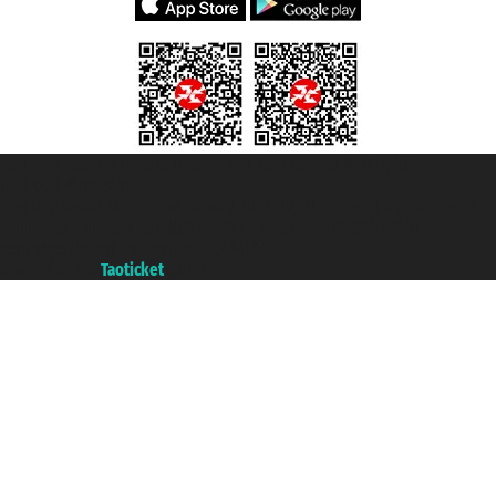
Taoticket S.r.l. Via Brigata Liguria, 3/21 16121 Genova ©2007/2026 -
Taoticket ® registree
P.Iva 06206400720 - Capital social € 100.000,00 i.v. - ecrit a chambre de
commerce e genes a con REA 433093. - Aut. Prov. n° 6167/131601 -
assurance Unipol - polizza n. 206484182
A portal of the
Taoticket
group