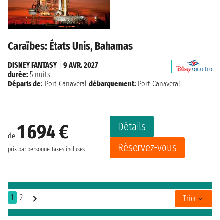
Caraïbes: États Unis, Bahamas
DISNEY FANTASY
|
9 AVR. 2027
durée:
5 nuits
Départs de:
Port Canaveral
débarquement:
Port Canaveral
Détails
1 694 €
de
Réservez-vous
prix par personne
taxes incluses
1
2
Trier