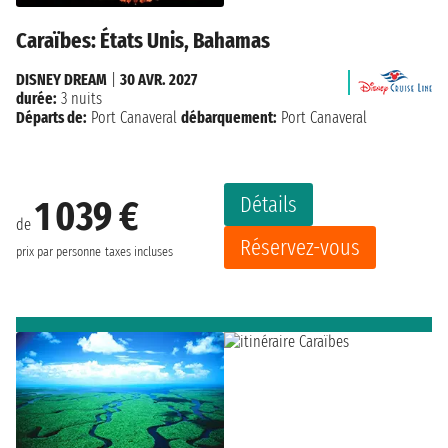
Caraïbes: États Unis, Bahamas
DISNEY DREAM
|
30 AVR. 2027
durée:
3 nuits
Départs de:
Port Canaveral
débarquement:
Port Canaveral
Détails
1 039 €
de
Réservez-vous
prix par personne
taxes incluses