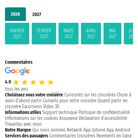
2026
2027
JANVIER
FÉVRIER
MARS
AVRIL
MAI
JUIN
2027
2027
2027
2027
2027
2027
Commentaires
4.9
tous les avis
Choisissez vous votre croisière
Curiosités sur les croisières
Chose à
avoir d’abord partir
Conseils pour votre croisière
Quand partir en
croisière
Excursions
Video 3D
Informations utiles
Support technique
Politique de confidentialité
Informations sur les cookies
Assurance
Déclaration d’accessibilité
Travaillez avec nous
Notre Marque
Qui nous sommes
Network
App Iphone
App Android
Services des passagers
Commentaires Croisières
Paiements en ligne