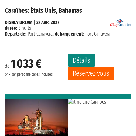
Caraïbes: États Unis, Bahamas
DISNEY DREAM
|
27 AVR. 2027
durée:
3 nuits
Départs de:
Port Canaveral
débarquement:
Port Canaveral
Détails
1 033 €
de
Réservez-vous
prix par personne
taxes incluses