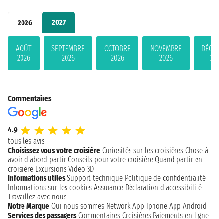
2027
2026
AOÛT
SEPTEMBRE
OCTOBRE
NOVEMBRE
DÉCE
2026
2026
2026
2026
20
Commentaires
4.9
tous les avis
Choisissez vous votre croisière
Curiosités sur les croisières
Chose à
avoir d’abord partir
Conseils pour votre croisière
Quand partir en
croisière
Excursions
Video 3D
Informations utiles
Support technique
Politique de confidentialité
Informations sur les cookies
Assurance
Déclaration d’accessibilité
Travaillez avec nous
Notre Marque
Qui nous sommes
Network
App Iphone
App Android
Services des passagers
Commentaires Croisières
Paiements en ligne