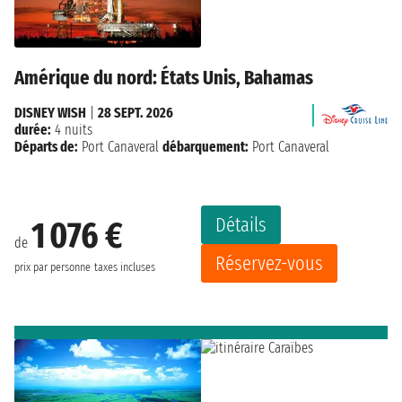
Amérique du nord: États Unis, Bahamas
DISNEY WISH
|
28 SEPT. 2026
durée:
4 nuits
Départs de:
Port Canaveral
débarquement:
Port Canaveral
Détails
1 076 €
de
Réservez-vous
prix par personne
taxes incluses