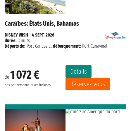
Caraïbes: États Unis, Bahamas
DISNEY WISH
|
4 SEPT. 2026
durée:
3 nuits
Départs de:
Port Canaveral
débarquement:
Port Canaveral
Détails
1 072 €
de
Réservez-vous
prix par personne
taxes incluses