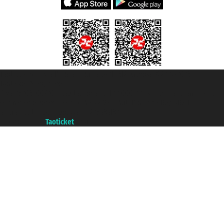
Taoticket S.r.l. Via Brigata Liguria, 3/21 16121 Genova ©2007/2026 -
Taoticket ® registree
P.Iva 06206400720 - Capital social € 100.000,00 i.v. - ecrit a chambre de
commerce e genes a con REA 433093. - Aut. Prov. n° 6167/131601 -
assurance Unipol - polizza n. 206484182
A portal of the
Taoticket
group