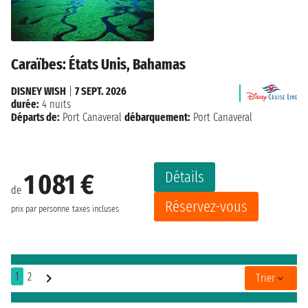
Caraïbes: États Unis, Bahamas
DISNEY WISH
|
7 SEPT. 2026
durée:
4 nuits
Départs de:
Port Canaveral
débarquement:
Port Canaveral
Détails
1 081 €
de
Réservez-vous
prix par personne
taxes incluses
1
2
Trier