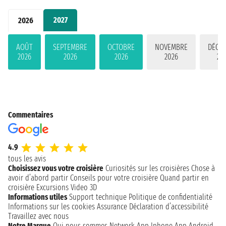
2027
2026
AOÛT
SEPTEMBRE
OCTOBRE
NOVEMBRE
DÉCE
2026
2026
2026
2026
20
Commentaires
4.9
tous les avis
Choisissez vous votre croisière
Curiosités sur les croisières
Chose à
avoir d’abord partir
Conseils pour votre croisière
Quand partir en
croisière
Excursions
Video 3D
Informations utiles
Support technique
Politique de confidentialité
Informations sur les cookies
Assurance
Déclaration d’accessibilité
Travaillez avec nous
Notre Marque
Qui nous sommes
Network
App Iphone
App Android