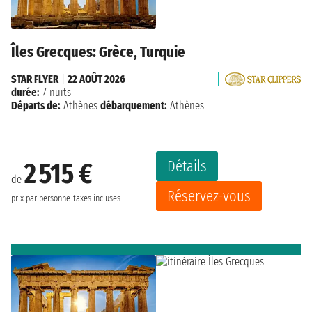
Îles Grecques: Grèce, Turquie
STAR FLYER
|
22 AOÛT 2026
durée:
7 nuits
Départs de:
Athènes
débarquement:
Athènes
Détails
2 515 €
de
Réservez-vous
prix par personne
taxes incluses