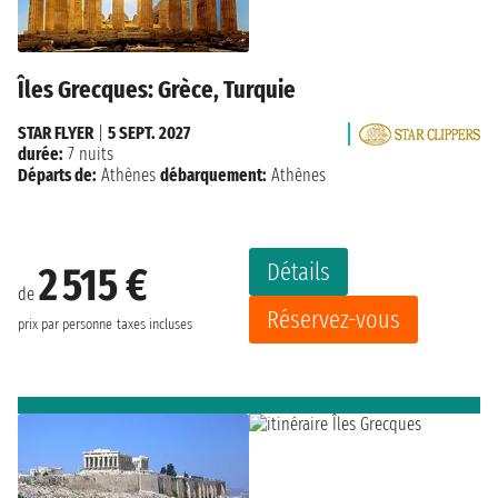
Îles Grecques: Grèce, Turquie
STAR FLYER
|
5 SEPT. 2027
durée:
7 nuits
Départs de:
Athènes
débarquement:
Athènes
Détails
2 515 €
de
Réservez-vous
prix par personne
taxes incluses