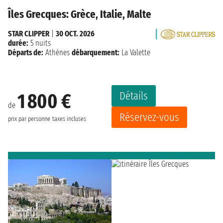
Îles Grecques: Grèce, Italie, Malte
STAR CLIPPER
|
30 OCT. 2026
durée:
5 nuits
Départs de:
Athènes
débarquement:
La Valette
Détails
1 800 €
de
Réservez-vous
prix par personne
taxes incluses