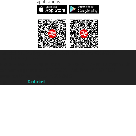
applications
Taoticket S.r.l. Via Brigata Liguria, 3/21 16121 Genova ©2007/2026 -
Taoticket ® registree
P.Iva 06206400720 - Capital social € 100.000,00 i.v. - ecrit a chambre de
commerce e genes a con REA 433093. - Aut. Prov. n° 6167/131601 -
assurance Unipol - polizza n. 206484182
A portal of the
Taoticket
group