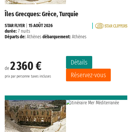
Îles Grecques: Grèce, Turquie
STAR FLYER
|
15 AOÛT 2026
durée:
7 nuits
Départs de:
Athènes
débarquement:
Athènes
Détails
2 360 €
de
Réservez-vous
prix par personne
taxes incluses