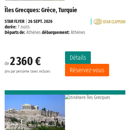
Îles Grecques: Grèce, Turquie
STAR FLYER
|
26 SEPT. 2026
durée:
7 nuits
Départs de:
Athènes
débarquement:
Athènes
Détails
2 360 €
de
Réservez-vous
prix par personne
taxes incluses