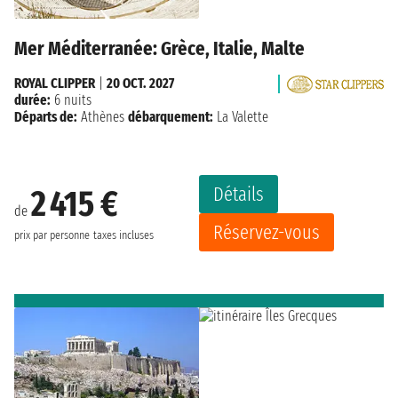
Mer Méditerranée: Grèce, Italie, Malte
ROYAL CLIPPER
|
20 OCT. 2027
durée:
6 nuits
Départs de:
Athènes
débarquement:
La Valette
Détails
2 415 €
de
Réservez-vous
prix par personne
taxes incluses