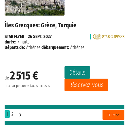
Îles Grecques: Grèce, Turquie
STAR FLYER
|
26 SEPT. 2027
durée:
7 nuits
Départs de:
Athènes
débarquement:
Athènes
Détails
2 515 €
de
Réservez-vous
prix par personne
taxes incluses
1
2
Trier