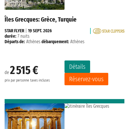
Îles Grecques: Grèce, Turquie
STAR FLYER
|
19 SEPT. 2026
durée:
7 nuits
Départs de:
Athènes
débarquement:
Athènes
Détails
2 515 €
de
Réservez-vous
prix par personne
taxes incluses