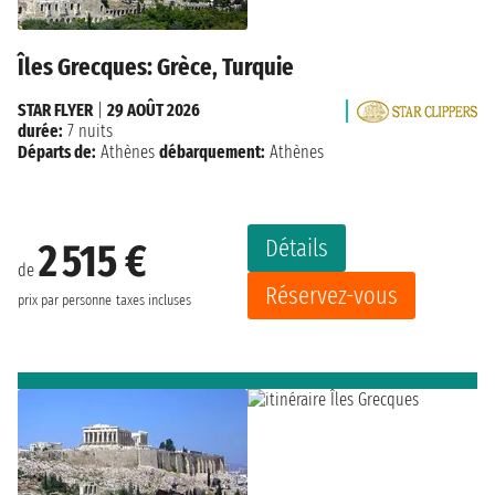
Îles Grecques: Grèce, Turquie
STAR FLYER
|
29 AOÛT 2026
durée:
7 nuits
Départs de:
Athènes
débarquement:
Athènes
Détails
2 515 €
de
Réservez-vous
prix par personne
taxes incluses