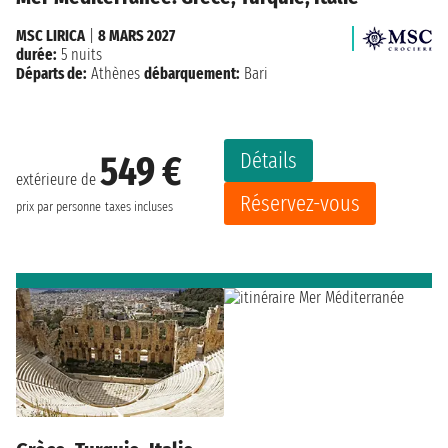
MSC LIRICA
|
8 MARS 2027
durée:
5 nuits
Départs de:
Athènes
débarquement:
Bari
Détails
549 €
extérieure de
Réservez-vous
prix par personne
taxes incluses