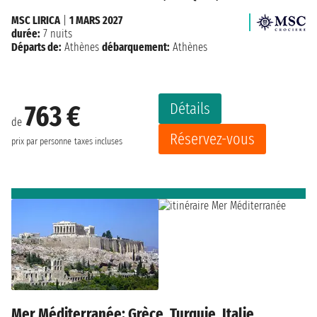
MSC LIRICA
|
1 MARS 2027
durée:
7 nuits
Départs de:
Athènes
débarquement:
Athènes
Détails
763 €
de
Réservez-vous
prix par personne
taxes incluses
Mer Méditerranée: Grèce, Turquie, Italie