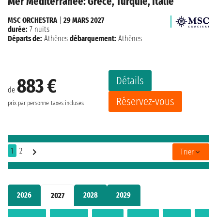
Mer Méditerranée: Grèce, Turquie, Italie
MSC ORCHESTRA
|
29 MARS 2027
durée:
7 nuits
Départs de:
Athènes
débarquement:
Athènes
Détails
883 €
de
Réservez-vous
prix par personne
taxes incluses
1
2
Trier
2026
2028
2029
2027