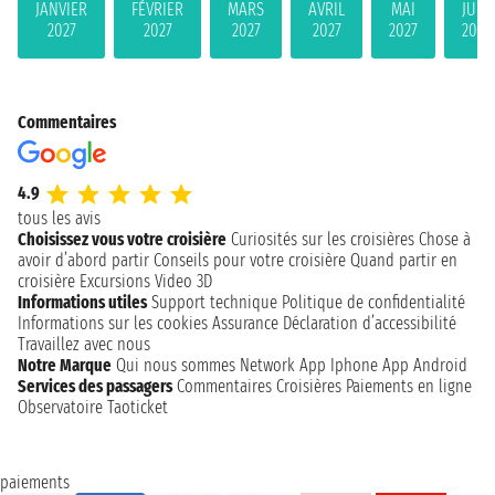
JANVIER
FÉVRIER
MARS
AVRIL
MAI
JUIN
2027
2027
2027
2027
2027
2027
Commentaires
4.9
tous les avis
Choisissez vous votre croisière
Curiosités sur les croisières
Chose à
avoir d’abord partir
Conseils pour votre croisière
Quand partir en
croisière
Excursions
Video 3D
Informations utiles
Support technique
Politique de confidentialité
Informations sur les cookies
Assurance
Déclaration d’accessibilité
Travaillez avec nous
Notre Marque
Qui nous sommes
Network
App Iphone
App Android
Services des passagers
Commentaires Croisières
Paiements en ligne
Observatoire Taoticket
paiements