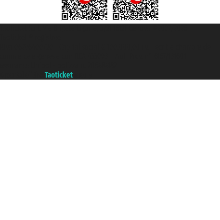
Taoticket S.r.l. Via Brigata Liguria, 3/21 16121 Genova ©2007/2026 -
Taoticket ® registree
P.Iva 06206400720 - Capital social € 100.000,00 i.v. - ecrit a chambre de
commerce e genes a con REA 433093. - Aut. Prov. n° 6167/131601 -
assurance Unipol - polizza n. 206484182
A portal of the
Taoticket
group