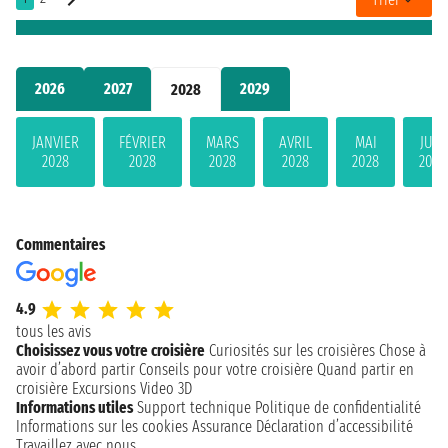
2026
2027
2029
2028
JANVIER
FÉVRIER
MARS
AVRIL
MAI
JUIN
2028
2028
2028
2028
2028
2028
Commentaires
4.9
tous les avis
Choisissez vous votre croisière
Curiosités sur les croisières
Chose à
avoir d’abord partir
Conseils pour votre croisière
Quand partir en
croisière
Excursions
Video 3D
Informations utiles
Support technique
Politique de confidentialité
Informations sur les cookies
Assurance
Déclaration d’accessibilité
Travaillez avec nous