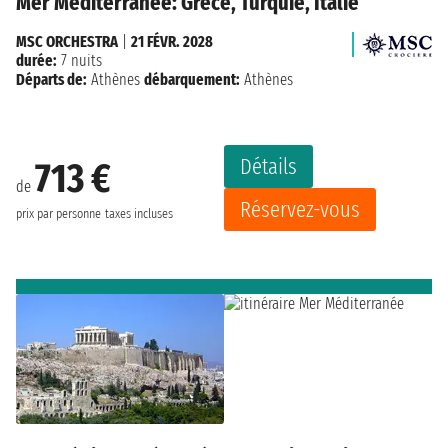
Mer Méditerranée: Grèce, Turquie, Italie
MSC ORCHESTRA
|
21 FÉVR. 2028
durée:
7 nuits
Départs de:
Athènes
débarquement:
Athènes
Détails
713 €
de
Réservez-vous
prix par personne
taxes incluses