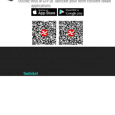
Utilisez vous le GTP DE Taoticket pour votre croisière idéale
applications
Taoticket S.r.l. Via Brigata Liguria, 3/21 16121 Genova ©2007/2026 -
Taoticket ® registree
P.Iva 06206400720 - Capital social € 100.000,00 i.v. - ecrit a chambre de
commerce e genes a con REA 433093. - Aut. Prov. n° 6167/131601 -
assurance Unipol - polizza n. 206484182
A portal of the
Taoticket
group