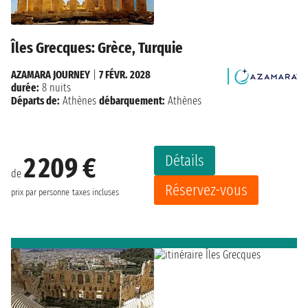
Îles Grecques: Grèce, Turquie
AZAMARA JOURNEY
|
7 FÉVR. 2028
durée:
8 nuits
Départs de:
Athènes
débarquement:
Athènes
Détails
2 209 €
de
Réservez-vous
prix par personne
taxes incluses