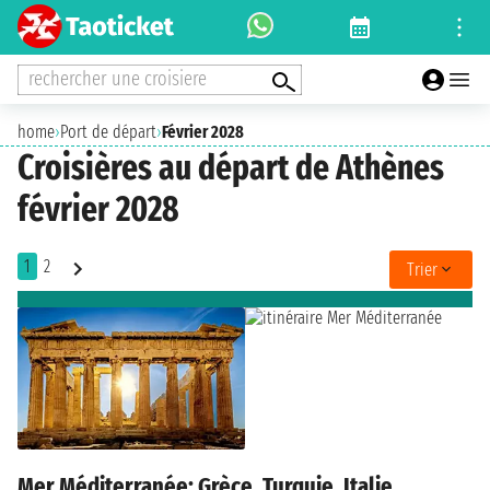
rechercher une croisiere
home
›
Port de départ
›
Février 2028
Croisières au départ de Athènes
février 2028
1
2
Trier
Mer Méditerranée: Grèce, Turquie, Italie