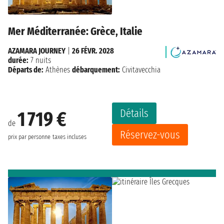
Mer Méditerranée: Grèce, Italie
AZAMARA JOURNEY
|
26 FÉVR. 2028
durée:
7 nuits
Départs de:
Athènes
débarquement:
Civitavecchia
Détails
1 719 €
de
Réservez-vous
prix par personne
taxes incluses