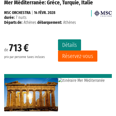
Mer Méditerranée: Grèce, Turquie, Italie
MSC ORCHESTRA
|
14 FÉVR. 2028
durée:
7 nuits
Départs de:
Athènes
débarquement:
Athènes
Détails
713 €
de
Réservez-vous
prix par personne
taxes incluses