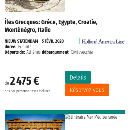
Îles Grecques: Grèce, Egypte, Croatie,
Monténégro, Italie
NIEUW STATENDAM
|
5 FÉVR. 2028
durée:
14 nuits
Départs de:
Athènes
débarquement:
Civitavecchia
Détails
2 475 €
de
Réservez-vous
prix par personne
taxes incluses