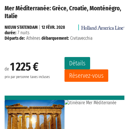
Mer Méditerranée: Grèce, Croatie, Monténégro,
Italie
NIEUW STATENDAM
|
12 FÉVR. 2028
durée:
7 nuits
Départs de:
Athènes
débarquement:
Civitavecchia
Détails
1 225 €
de
Réservez-vous
prix par personne
taxes incluses