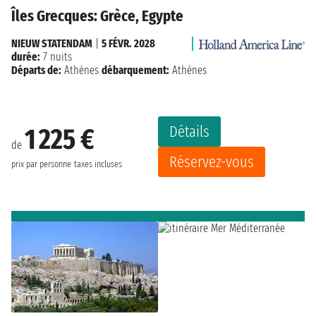
Îles Grecques: Grèce, Egypte
NIEUW STATENDAM
|
5 FÉVR. 2028
durée:
7 nuits
Départs de:
Athènes
débarquement:
Athènes
Détails
1 225 €
de
Réservez-vous
prix par personne
taxes incluses