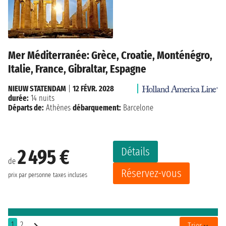
Mer Méditerranée: Grèce, Croatie, Monténégro,
Italie, France, Gibraltar, Espagne
NIEUW STATENDAM
|
12 FÉVR. 2028
durée:
14 nuits
Départs de:
Athènes
débarquement:
Barcelone
Détails
2 495 €
de
Réservez-vous
prix par personne
taxes incluses
1
2
Trier