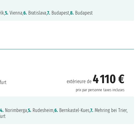
lk,
5.
Vienna,
6.
Bratislava,
7.
Budapest,
8.
Budapest
4 110 €
extérieure de
furt
prix par personne
taxes incluses
,
4.
Norimberga,
5.
Rudesheim,
6.
Bernkastel-Kues,
7.
Mehring bei Trier,
urt