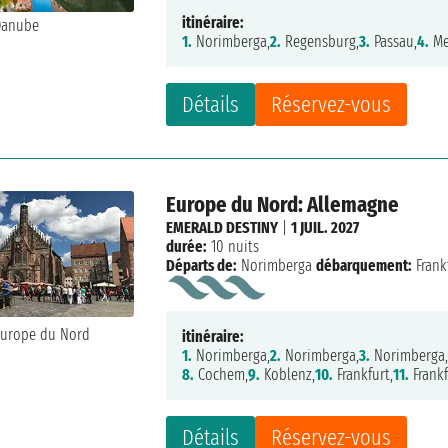
itinéraire:
1.
Norimberga,
2.
Regensburg,
3.
Passau,
4.
Me
Détails
Réservez-vous
Europe du Nord: Allemagne
EMERALD DESTINY
|
1 JUIL. 2027
durée:
10 nuits
Départs de:
Norimberga
débarquement:
Frank
itinéraire:
1.
Norimberga,
2.
Norimberga,
3.
Norimberga
8.
Cochem,
9.
Koblenz,
10.
Frankfurt,
11.
Frankf
Détails
Réservez-vous