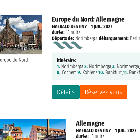
Europe du Nord: Allemagne
EMERALD DESTINY
|
1 JUIL. 2027
durée:
13 nuits
Départs de:
Norimberga
débarquement:
Berli
itinéraire:
1.
Norimberga,
2.
Norimberga,
3.
Norimberga
8.
Cochem,
9.
Koblenz,
10.
Frankfurt,
11.
Frankf
Détails
Réservez-vous
Allemagne
EMERALD DESTINY
|
1 JUIL. 2027
durée:
13 nuits