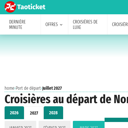
DERNIÈRE
CROISIÈRES DE
OFFRES
CROISIÈR
MINUTE
LUXE
home
›
Port de départ
›
Juillet 2027
Croisières au départ de No
2026
2028
2027