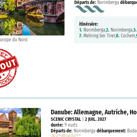
Départs de:
Norimberga
débarqu
itinéraire:
1.
Norimberga,
2.
Norimberga,
3.
7.
Mehring bei Trier,
8.
Cochem,
Danube: Allemagne, Autriche, Ho
SCENIC CRYSTAL
|
2 JUIL. 2027
durée:
9 nuits
Départs de:
Norimberga
débarquement:
Buda