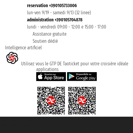
reservation +390105733006
lun-ven 9/19 - samedi 9/13 (32 linee)
administration +390105704878
lundi - vendredi 09:00 - 12:00 e 15:00 - 17:00
Assistance gratuite
Soutien dédié
Intelligence artificiel
Utilisez vous le GTP DE Taoticket pour votre croisière idéale
applications
Taoticket S.r.l. Via Brigata Liguria, 3/21 16121 Genova ©2007/2026 -
Taoticket ® registree
P.Iva 06206400720 - Capital social € 100.000,00 i.v. - ecrit a chambre de