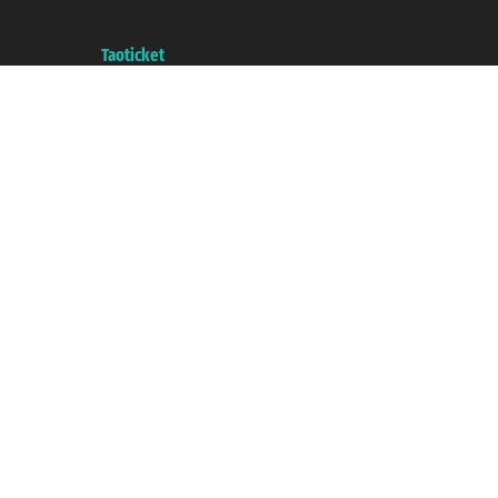
commerce e genes a con REA 433093. - Aut. Prov. n° 6167/131601 -
assurance Unipol - polizza n. 206484182
A portal of the
Taoticket
group