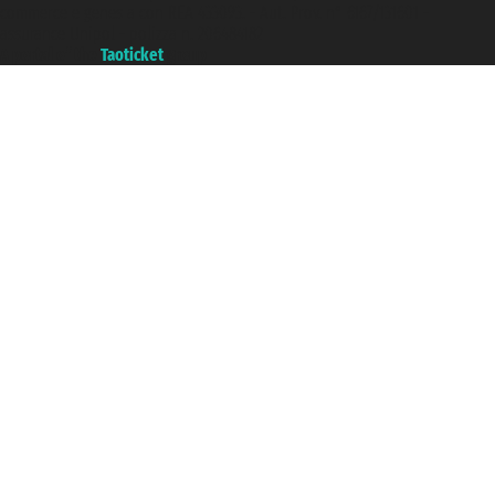
commerce e genes a con REA 433093. - Aut. Prov. n° 6167/131601 -
assurance Unipol - polizza n. 206484182
A portal of the
Taoticket
group