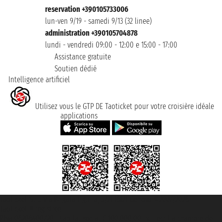
reservation +390105733006
lun-ven 9/19 - samedi 9/13 (32 linee)
administration +390105704878
lundi - vendredi 09:00 - 12:00 e 15:00 - 17:00
Assistance gratuite
Soutien dédié
Intelligence artificiel
Utilisez vous le GTP DE Taoticket pour votre croisière idéale
applications
Taoticket S.r.l. Via Brigata Liguria, 3/21 16121 Genova ©2007/2026 -
Taoticket ® registree
P.Iva 06206400720 - Capital social € 100.000,00 i.v. - ecrit a chambre de