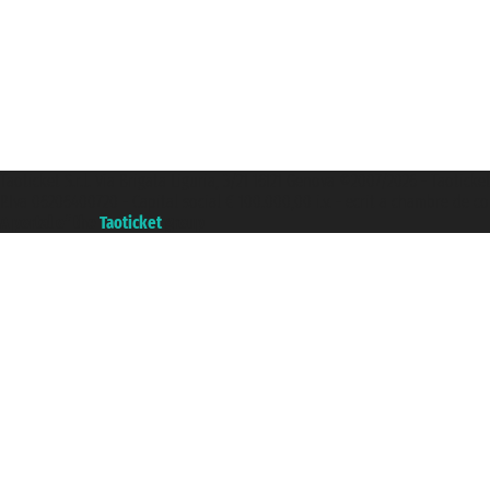
Taoticket S.r.l. Via Brigata Liguria, 3/21 16121 Genova ©2007/2026 - Taoticke
P.Iva 06206400720 - Capital social € 100.000,00 i.v. - ecrit a chambre de c
A portal of the
Taoticket
group