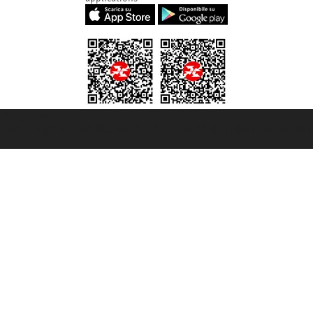
t ® registree
ommerce e genes a con REA 433093. - Aut. Prov. n° 6167/131601 - assurance U