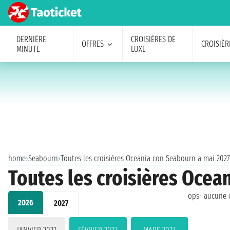
DERNIÈRE
CROISIÈRES DE
OFFRES
CROISIÈR
MINUTE
LUXE
home
›
Seabourn
›
Toutes les croisières Oceania con Seabourn a mai 2027
Toutes les croisières Ocea
ops- aucune c
2026
2027