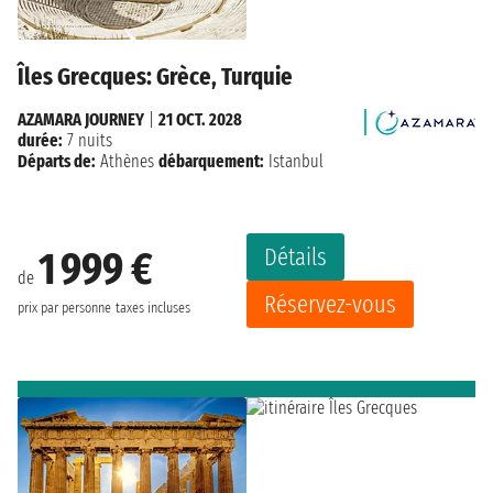
Îles Grecques: Grèce, Turquie
AZAMARA JOURNEY
|
21 OCT. 2028
durée:
7 nuits
Départs de:
Athènes
débarquement:
Istanbul
Détails
1 999 €
de
Réservez-vous
prix par personne
taxes incluses