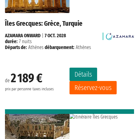
Îles Grecques: Grèce, Turquie
AZAMARA ONWARD
|
7 OCT. 2028
durée:
7 nuits
Départs de:
Athènes
débarquement:
Athènes
Détails
2 189 €
de
Réservez-vous
prix par personne
taxes incluses