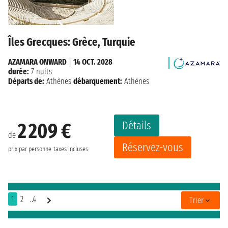
Îles Grecques: Grèce, Turquie
AZAMARA ONWARD
|
14 OCT. 2028
durée:
7 nuits
Départs de:
Athènes
débarquement:
Athènes
Détails
2 209 €
de
Réservez-vous
prix par personne
taxes incluses
1
2
..4
Trier