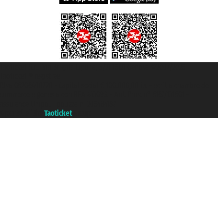
Taoticket S.r.l. Via Brigata Liguria, 3/21 16121 Genova ©2007/2026 -
Taoticket ® registree
P.Iva 06206400720 - Capital social € 100.000,00 i.v. - ecrit a chambre de
commerce e genes a con REA 433093. - Aut. Prov. n° 6167/131601 -
assurance Unipol - polizza n. 206484182
A portal of the
Taoticket
group