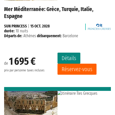
Mer Méditerranée: Grèce, Turquie, Italie,
Espagne
SUN PRINCESS
|
15 OCT. 2028
durée:
10 nuits
Départs de:
Athènes
débarquement:
Barcelone
Détails
1 695 €
de
Réservez-vous
prix par personne
taxes incluses