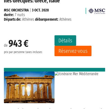
Îles Grecques: Grèce, Italie
MSC ORCHESTRA
|
3 OCT. 2028
durée:
7 nuits
Départs de:
Athènes
débarquement:
Athènes
Détails
943 €
de
Réservez-vous
prix par personne
taxes incluses