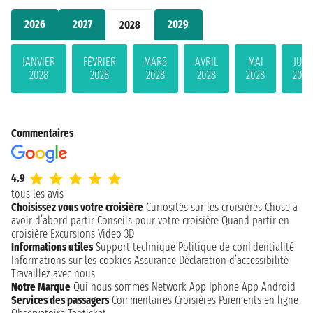
2026
2027
2029
2028
JANVIER
FÉVRIER
MARS
AVRIL
MAI
JUIN
2028
2028
2028
2028
2028
2028
Commentaires
4.9
tous les avis
Choisissez vous votre croisière
Curiosités sur les croisières
Chose à
avoir d’abord partir
Conseils pour votre croisière
Quand partir en
croisière
Excursions
Video 3D
Informations utiles
Support technique
Politique de confidentialité
Informations sur les cookies
Assurance
Déclaration d’accessibilité
Travaillez avec nous
Notre Marque
Qui nous sommes
Network
App Iphone
App Android
Services des passagers
Commentaires Croisières
Paiements en ligne