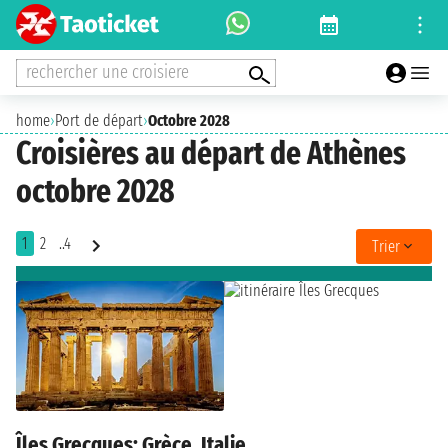
rechercher une croisiere
home
›
Port de départ
›
Octobre 2028
Croisières au départ de Athènes
octobre 2028
1
2
..4
Trier
Îles Grecques: Grèce, Italie