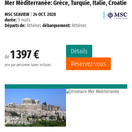
Mer Méditerranée: Grèce, Turquie, Italie, Croatie
MSC SEAVIEW
|
24 OCT. 2028
durée:
9 nuits
Départs de:
Athènes
débarquement:
Athènes
Détails
1 397 €
de
Réservez-vous
prix par personne
taxes incluses